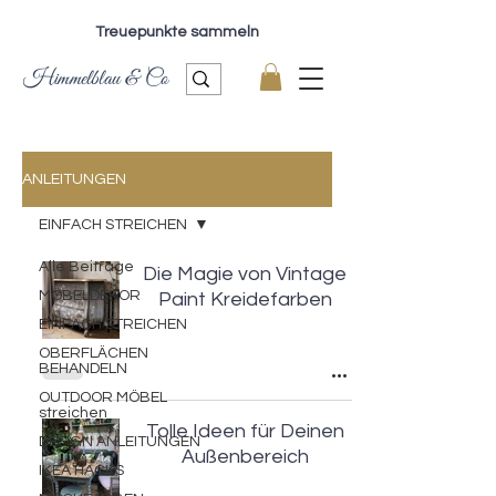
Treuepunkte sammeln
Himmelblau & Co
ANLEITUNGEN
EINFACH STREICHEN
Alle Beiträge
Die Magie von Vintage
MÖBELDEKOR
Paint Kreidefarben
EINFACH STREICHEN
OBERFLÄCHEN
BEHANDELN
OUTDOOR MÖBEL
streichen
Tolle Ideen für Deinen
DESIGN ANLEITUNGEN
Außenbereich
IKEA HACKS