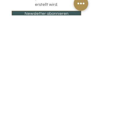
erstellt wird.
Newsletter abonnieren
Kontakt
FAQs
Gutscheine
Treueprogramm
Nachhaltigkeit
Sicherheitsdatenblätter
Versand & Lieferung
Zahlungsarten
AGB