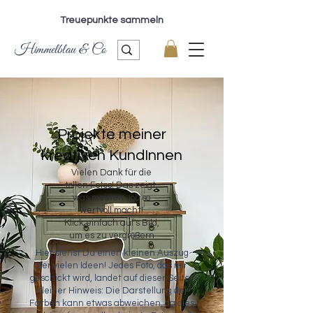
Treuepunkte sammeln
Himmelblau & Co
Projekte meiner
kreativen KundInnen
Vielen Dank für die
tollen Fotos! Das zeigt,
was meinen Job so
wertvoll macht!
Klick einfach auf's Bild,
um es zu vergrößern
Hier siehst Du einen kleinen Auszug
der vielen Ideen! Jedes Foto, das mir
geschickt wird, landet auf dieser Seite!
Kleiner Hinweis: Die Darstellung der
Farben kann etwas abweichen, da dies