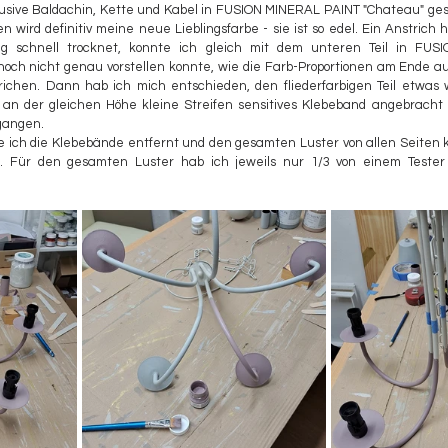
klusive Baldachin, Kette und Kabel in FUSION MINERAL PAINT "Chateau" ges
wird definitiv meine neue Lieblingsfarbe - sie ist so edel. Ein Anstrich ha
g schnell trocknet, konnte ich gleich mit dem unteren Teil in FUSI
och nicht genau vorstellen konnte, wie die Farb-Proportionen am Ende a
strichen. Dann hab ich mich entschieden, den fliederfarbigen Teil etwas
 an der gleichen Höhe kleine Streifen sensitives Klebeband angebracht 
gangen. 
ich die Klebebände entfernt und den gesamten Luster von allen Seiten kontr
. Für den gesamten Luster hab ich jeweils nur 1/3 von einem Tester 