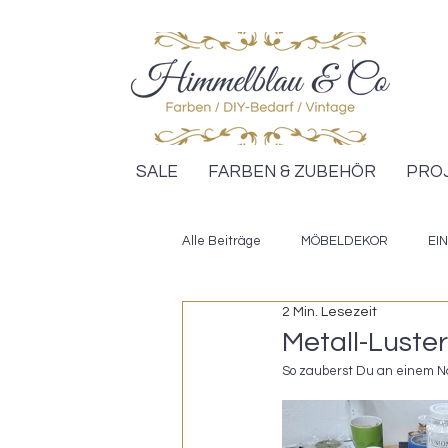
SALE
FARBEN & ZUBEHÖR
PRO
Alle Beiträge
MÖBELDEKOR
EI
2 Min. Lesezeit
DESIGN ANLEITUNGEN
IKEA H
Metall-Luster
So zauberst Du an einem Na
KREIDEFARBE