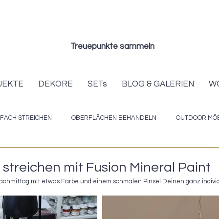
Treuepunkte sammeln
JEKTE
DEKORE
SETs
BLOG & GALERIEN
W
NFACH STREICHEN
OBERFLÄCHEN BEHANDELN
OUTDOOR MÖB
ACKS
MILCHFARBEN
NEUER LOOK FÜR DIE GANZE KÜCHE
 streichen mit Fusion Mineral Paint
chmittag mit etwas Farbe und einem schmalen Pinsel Deinen ganz individ