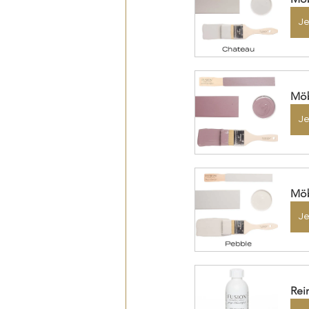
Je
Möb
Je
Möb
Je
Rei