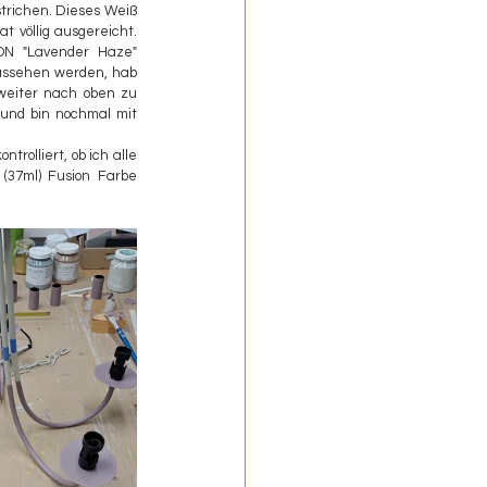
trichen. Dieses Weiß 
t völlig ausgereicht. 
ON "Lavender Haze" 
ussehen werden, hab 
 weiter nach oben zu 
und bin nochmal mit 
olliert, ob ich alle 
(37ml) Fusion Farbe 