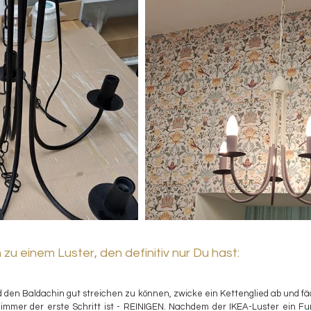
 zu einem Luster, den definitiv nur Du hast:
 den Baldachin gut streichen zu können, zwicke ein Kettenglied ab und fäd
immer der erste Schritt ist - REINIGEN. Nachdem der IKEA-Luster ein Fun