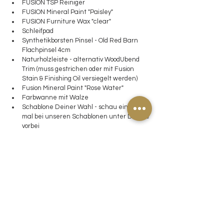
FUSION TSP Reiniger
FUSION Mineral Paint "Paisley" 
FUSION Furniture Wax "clear"
Schleifpad
Synthetikborsten Pinsel - Old Red Barn 
Flachpinsel 4cm
Naturholzleiste - alternativ WoodUbend 
Trim (muss gestrichen oder mit Fusion 
Stain & Finishing Oil versiegelt werden)
Fusion Mineral Paint "Rose Water"
Farbwanne mit Walze
Schablone Deiner Wahl - schau einfach 
mal bei unseren Schablonen unter Dekore 
vorbei
Malerband Premium Masking Tape
Küchenkrepp
So setzt Du an einem Nachmittag 
ein wahres Highlight in einem 
Raum, 
der etwas neue Ausstrahlung 
braucht.  