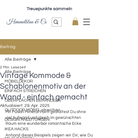
Treuepunkte sammeln
Himmelblau & Co
Beitrag
Alle Beiträge
2 Min. Lesezeit
Alle Beiträge
Vintage Kommode &
MÖBELDEKOR
Schablonenmotiv an der
EINFACH STREICHEN
Wand - einfach gemacht
OBERFLÄCHEN BEHANDELN
Aktualisiert:
29. Apr. 2025
OUTDOOR MÖBEL streichen
Mit Fusion Mineral Paint gestaltest Du ohne 
viel Aufwand und gleich im gewünschten 
DESIGN ANLEITUNGEN
Raum eine wunderbar romantische Ecke.
IKEA HACKS
Anhand dieses Beispiels zeigen wir Dir, wie Du 