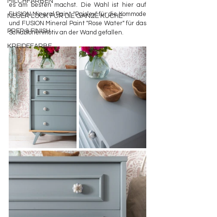
MILCHFARBEN
es am besten machst. Die Wahl ist hier auf 
FUSION Mineral Paint "Paisley" für die Kommode 
NEUER LOOK FÜR DIE GANZE KÜCHE
und FUSION Mineral Paint "Rose Water" für das 
PREP & FINISH
Schablonenmotiv an der Wand gefallen. 
KREIDEFARBE