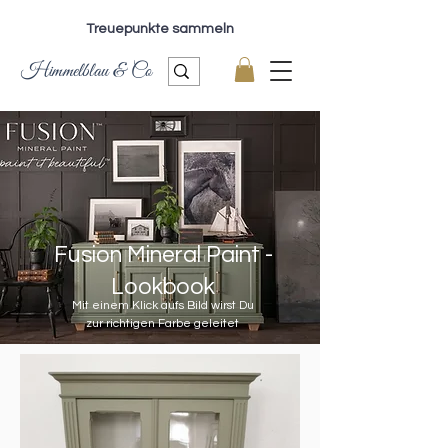
Treuepunkte sammeln
Himmelblau & Co
Fusion Mineral Paint -
Lookbook
Mit einem Klick aufs Bild wirst Du
zur richtigen Farbe geleitet