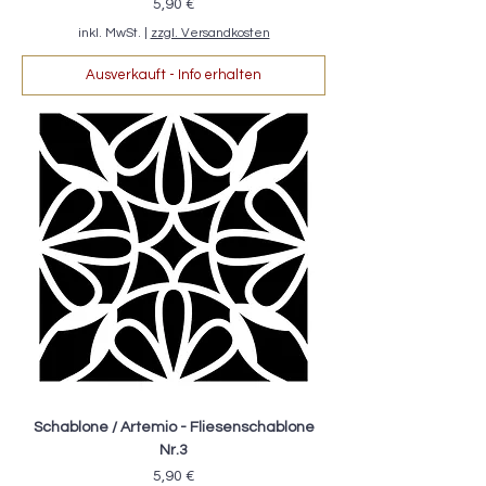
Preis
5,90 €
inkl. MwSt.
|
zzgl. Versandkosten
Ausverkauft - Info erhalten
Schablone / Artemio - Fliesenschablone
Nr.3
Preis
5,90 €