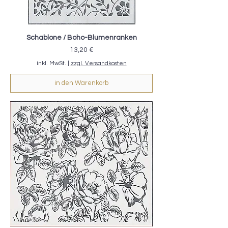
Schablone / Boho-Blumenranken
Preis
13,20 €
inkl. MwSt.
|
zzgl. Versandkosten
in den Warenkorb