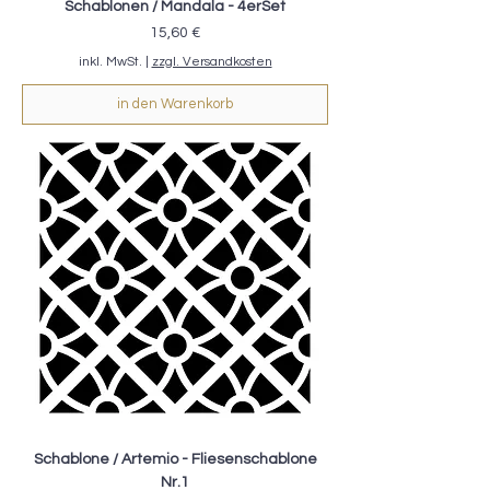
Schablonen / Mandala - 4erSet
Preis
15,60 €
inkl. MwSt.
|
zzgl. Versandkosten
in den Warenkorb
Schablone / Artemio - Fliesenschablone
Nr.1