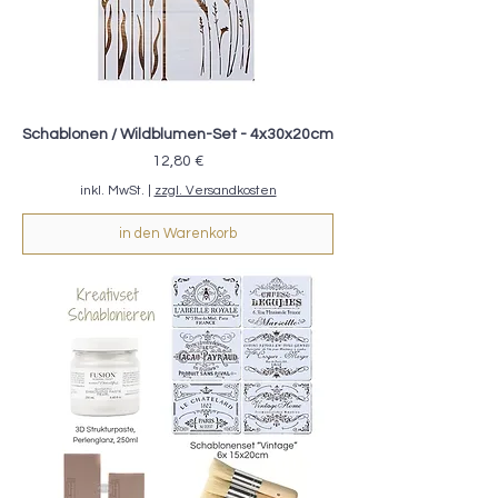
Schablonen / Wildblumen-Set - 4x30x20cm
Preis
12,80 €
inkl. MwSt.
|
zzgl. Versandkosten
in den Warenkorb