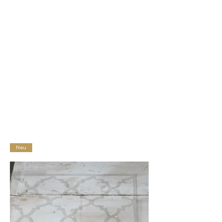
Deinen Wänden, den Treppenabsätzen, 
den Fliesen, Deinen Türen oder 
Glasscheiben an - es sind Dir keine 
Grenzen gesetzt.

Die Schablonen bestehen aus einem 
hochwertigen, reiß- & knitterfesten aber 
flexiblen Mylarkunststoff mit präzisen, 
sehr detailierten Motivausstanzungen. 
Mylar ist die leichteste Folie bei 
höchster Festigkeit, die hergestellt 
werden kann.

Manche Motive erhältst Du als 
Neu
selbstklebende Schablone, was 
besonders beim "Stenceln" von 
Bordüren hilfreich ist. Auch diese 
Schablonen sind wieder verwendbar 
und einfach mit Wasser und Seife zu 
reinigen. 
