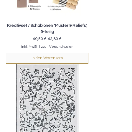
Kreativset / Schablonen "Muster & Reliefs",
9-teilig
Standardpreis
Sale-Preis
49,50 €
43,80 €
inkl. MwSt.
|
zzgl. Versandkosten
in den Warenkorb