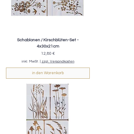
Schablonen / Kirschblüten-Set -
4x30x21cm
Preis
12,80 €
inkl. MwSt.
|
zzgl. Versandkosten
in den Warenkorb