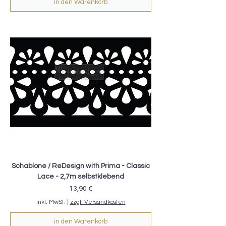
in den Warenkorb
Schablone / ReDesign with Prima - Classic
Lace - 2,7m selbstklebend
Preis
13,90 €
inkl. MwSt.
|
zzgl. Versandkosten
in den Warenkorb