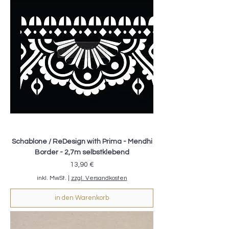
Schablone / ReDesign with Prima - Mendhi
Border - 2,7m selbstklebend
Preis
13,90 €
inkl. MwSt.
|
zzgl. Versandkosten
in den Warenkorb