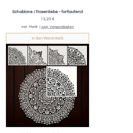
Schablone / Rosenliebe - fortlaufend
Preis
13,20 €
inkl. MwSt.
|
zzgl. Versandkosten
in den Warenkorb