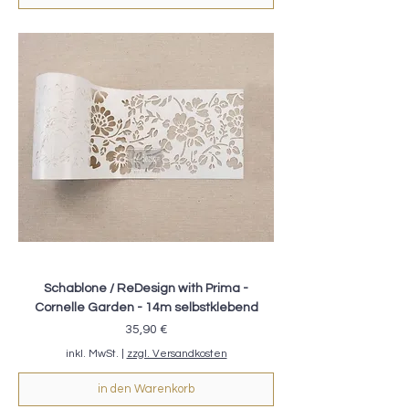
Schablone / ReDesign with Prima -
Cornelle Garden - 14m selbstklebend
Preis
35,90 €
inkl. MwSt.
|
zzgl. Versandkosten
in den Warenkorb