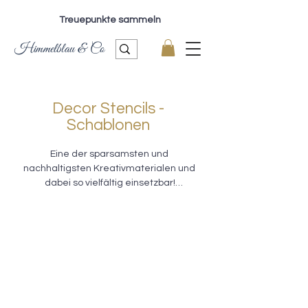
Treuepunkte sammeln
Himmelblau & Co
Decor Stencils -
Schablonen
Eine der sparsamsten und 
nachhaltigsten Kreativmaterialen und 
dabei so vielfältig einsetzbar!

Unsere Auswahl an pflegeleichten, 
wiederverwendbaren 
Kunststoffschablonen ermöglichen Dir 
nicht nur Deine Möbel oder Dekoobjekte 
zu verschönern, Du kannst in Deinem 
Zuhause mit wenig Aufwand ganz neue 
Akzente setzen. Bring tolle Motive an 