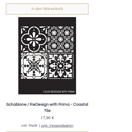
in den Warenkorb
Schablone / ReDesign with Prima - Coastal
Tile
Preis
17,90 €
inkl. MwSt.
|
zzgl. Versandkosten