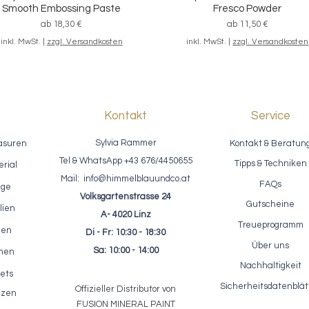
Smooth Embossing Paste
Fresco Powder
Sale-Preis
Sale-Preis
ab
18,30 €
ab
11,50 €
inkl. MwSt.
|
zzgl. Versandkosten
inkl. MwSt.
|
zzgl. Versandkosten
Kontakt
Service
Sylvia Rammer
asuren
Kontakt & Beratun
Tel & WhatsApp +43 676/4450655
Tipps & Techniken
rial
Mail:
info@himmelblauundco.at
FAQs
age
Volksgartenstrasse 24
Gutscheine
lien
A- 4020 Linz
Treueprogramm
nen
Di - Fr: 10:30 - 18:30
fektpaste / ReDesign - Glass
Einfärbbarer Akzentlack / Fus
Schnellansicht
Schnellansicht
Über uns
Bead Gel - Glasperlen Paste
Clear Glaze 250ml
Sa: 10:00 - 14:00
rmen
Preis
Preis
23,10 €
22,50 €
Nachhaltigkeit
ets
inkl. MwSt.
|
zzgl. Versandkosten
inkl. MwSt.
|
zzgl. Versandkosten
Sicherheitsdatenblät
Offizieller Distributor von
lzen
FUSION MIN
ER
AL
PAINT