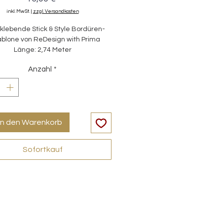
inkl. MwSt.
|
zzgl. Versandkosten
klebende Stick & Style Bordüren-
blone von ReDesign with Prima
Länge: 2,74 Meter
Anzahl
*
in den Warenkorb
Sofortkauf