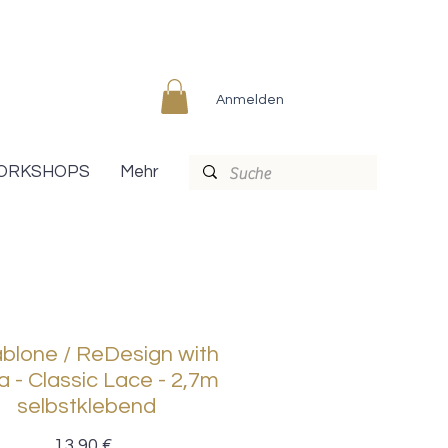
Anmelden
ORKSHOPS
Mehr
blone / ReDesign with
a - Classic Lace - 2,7m
selbstklebend
Preis
13,90 €