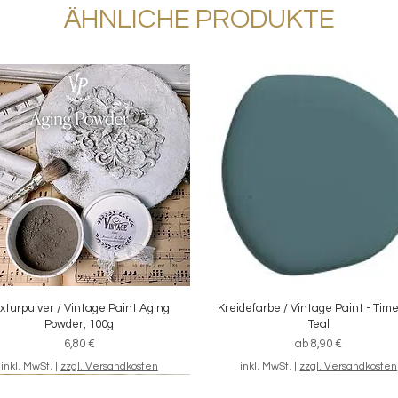
ÄHNLICHE PRODUKTE
xturpulver / Vintage Paint Aging
Schnellansicht
Kreidefarbe / Vintage Paint - Tim
Schnellansicht
Powder, 100g
Teal
Preis
Sale-Preis
6,80 €
ab
8,90 €
inkl. MwSt.
|
zzgl. Versandkosten
inkl. MwSt.
|
zzgl. Versandkosten