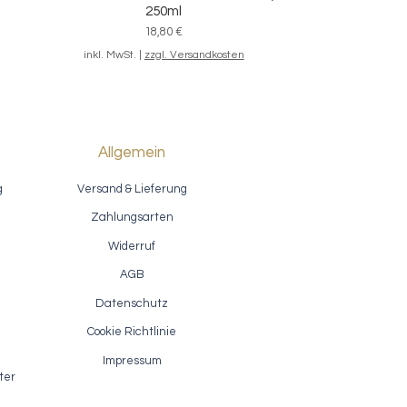
250ml
Preis
18,80 €
inkl. MwSt.
|
zzgl. Versandkosten
Allgemein
g
Versand & Lieferung
Zahlungsarten
Widerruf
AGB
Datenschutz
ion
Akzentlack / Fusion Antiquing Glaze
Schnellansicht
- Van Dyke Brown
Cookie Richtlinie
Sale-Preis
ab
7,40 €
Impressum
inkl. MwSt.
|
zzgl. Versandkosten
ter