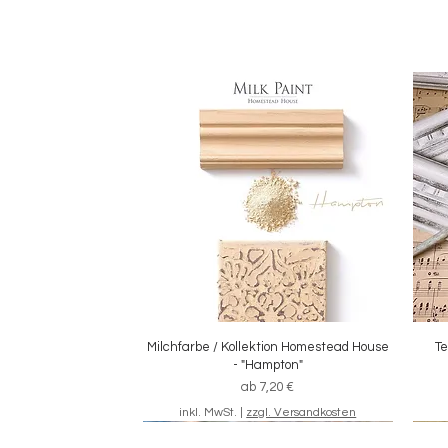
Milchfarbe / Kollektion Homestead House
Schnellansicht
Te
- "Hampton"
Sale-Preis
ab
7,20 €
inkl. MwSt.
|
zzgl. Versandkosten