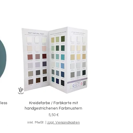
eless
Kreidefarbe / Farbkarte mit
Schnellansicht
handgestrichenen Farbmustern
Preis
5,50 €
inkl. MwSt.
|
zzgl. Versandkosten