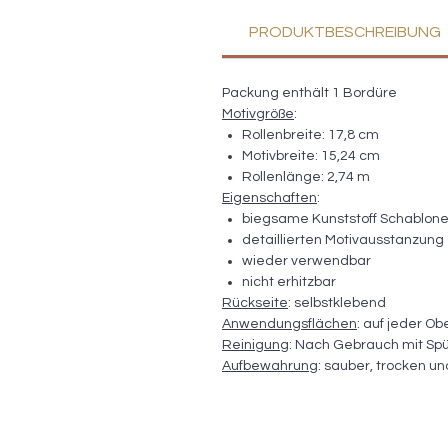
PRODUKTBESCHREIBUNG
Packung enthält 1 Bordüre
Motivgröße
:
Rollenbreite: 17,8 cm
Motivbreite: 15,24 cm
Rollenlänge: 2,74 m
Eigenschaften
:
biegsame Kunststoff Schablon
detaillierten Motivausstanzung
wieder verwendbar
nicht erhitzbar
Rückseite
: selbstklebend
Anwendungsflächen
: auf jeder O
Reinigung
: Nach Gebrauch mit Spü
Aufbewahrung
: sauber, trocken u