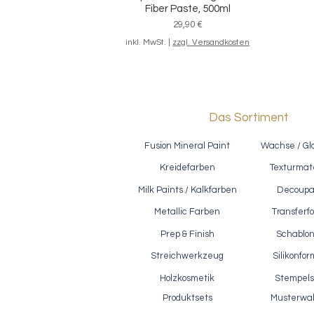
Fiber Paste, 500ml
Preis
29,90 €
inkl. MwSt.
|
zzgl. Versandkosten
Das Sortiment
Fusion Mineral Paint
Wachse / Gl
Kreidefarben
Texturmate
Milk Paints / Kalkfarben
Decoup
Metallic Farben
Transferfo
Prep & Finish
Schablo
Reißlack / Polyvine - Crackle Glaze,
Ef
Schnellansicht
500ml
Streichwerkzeug
Silikonfo
Preis
28,90 €
Holzkosmetik
Stempels
inkl. MwSt.
|
zzgl. Versandkosten
Produktsets
Musterwa