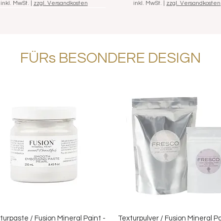
inkl. MwSt.
|
zzgl. Versandkosten
inkl. MwSt.
|
zzgl. Versandkosten
FÜRs BESONDERE DESIGN
/ Streichset "Grundausstattung",
Schnellansicht
7-teilig
Standardpreis
Sale-Preis
46,20 €
39,80 €
inkl. MwSt.
|
zzgl. Versandkosten
turpaste / Fusion Mineral Paint -
Texturpulver / Fusion Mineral Pa
Schnellansicht
Schnellansicht