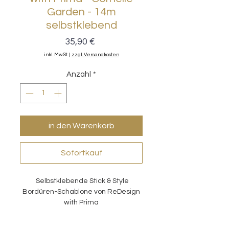
Garden - 14m
selbstklebend
Preis
35,90 €
inkl. MwSt.
|
zzgl. Versandkosten
Anzahl
*
in den Warenkorb
Sofortkauf
Selbstklebende Stick & Style
Bordüren-Schablone von ReDesign
with Prima
Länge: 13,7 Meter