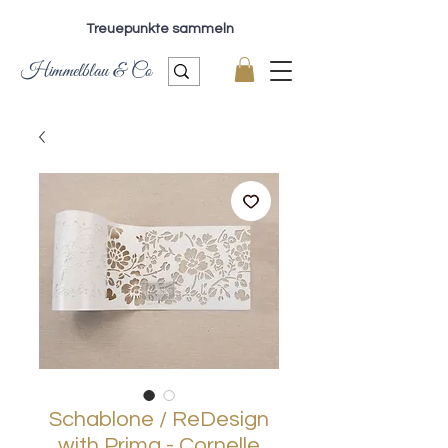
Treuepunkte sammeln
Himmelblau & Co
Schablone / ReDesign
with Prima - Cornelle