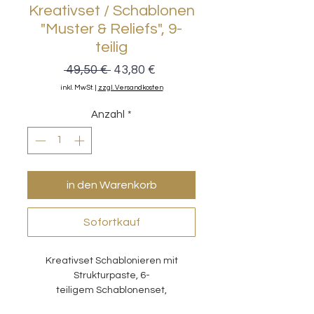
Kreativset / Schablonen
"Muster & Reliefs", 9-
teilig
Standardpreis
Sale-
 49,50 € 
43,80 €
Preis
inkl. MwSt.
|
zzgl. Versandkosten
Anzahl
*
in den Warenkorb
Sofortkauf
Kreativset Schablonieren mit
Strukturpaste, 6-
teiligem Schablonenset,
Silikonspateln und