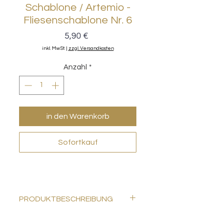
Schablone / Artemio -
Fliesenschablone Nr. 6
Preis
5,90 €
inkl. MwSt.
|
zzgl. Versandkosten
Anzahl
*
in den Warenkorb
Sofortkauf
PRODUKTBESCHREIBUNG
Packung enthält 1 Schablone