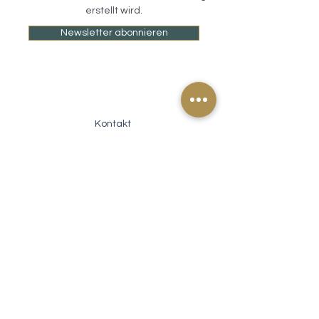
erstellt wird.
Newsletter abonnieren
Kontakt
FAQs
Gutscheine
Treueprogramm
Nachhaltigkeit
Sicherheitsdatenblätter
Versand & Lieferung
Zahlungsarten
AGB