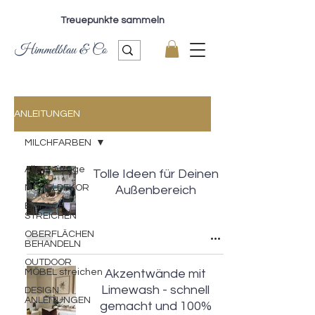
Treuepunkte sammeln
Himmelblau & Co
ANLEITUNGEN
MILCHFARBEN
Alle Beiträge
Tolle Ideen für Deinen
MÖBELDEKOR
Außenbereich
EINFACH
STREICHEN
OBERFLÄCHEN
BEHANDELN
OUTDOOR
MÖBEL streichen
Akzentwände mit
Limewash - schnell
DESIGN
ANLEITUNGEN
gemacht und 100%