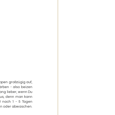
pen großzügig auf, 
rben - also beizen 
ng lieber, wenn Du 
aus, denn man kann 
t nach 1 - 5 Tagen 
zen oder abwaschen. 