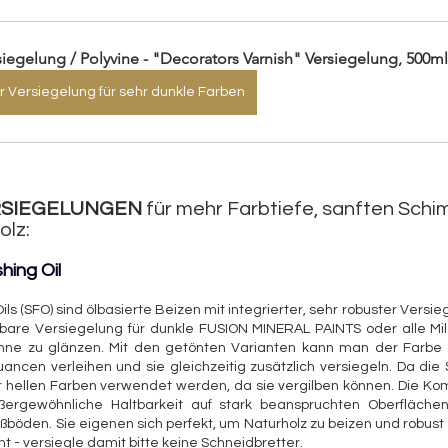
siegelung / Polyvine - "Decorators Varnish" Versiegelung, 500ml
r Versiegelung für sehr dunkle Farben
RSIEGELUNGEN
 für mehr Farbtiefe, sanften Schi
olz:
hing Oil 
ils (SFO) sind ölbasierte Beizen mit integrierter, sehr robuster Versie
bare Versiegelung für dunkle FUSION MINERAL PAINTS oder alle Mil
hne zu glänzen. Mit den getönten Varianten kann man der Farbe 
ncen verleihen und sie gleichzeitig zusätzlich versiegeln. Da die S
ehr hellen Farben verwendet werden, da sie vergilben können. Die Kom
ergewöhnliche Haltbarkeit auf stark beanspruchten Oberflächen, 
öden. Sie eigenen sich perfekt, um Naturholz zu beizen und robust z
ht - versiegle damit bitte keine Schneidbretter.