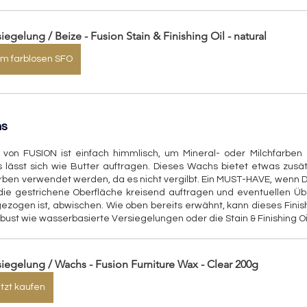
siegelung / Beize - Fusion Stain & Finishing Oil - natural
m farblosen SFO
hs
 von FUSION ist einfach himmlisch, um Mineral- oder Milchfarben 
Es lässt sich wie Butter auftragen. Dieses Wachs bietet etwas zusät
rben verwendet werden, da es nicht vergilbt. Ein MUST-HAVE, wenn Du
 die gestrichene Oberfläche kreisend auftragen und eventuellen Üb
ezogen ist, abwischen. Wie oben bereits erwähnt, kann dieses Finish
obust wie wasserbasierte Versiegelungen oder die Stain & Finishing Oi
siegelung / Wachs - Fusion Furniture Wax - Clear 200g
tzt kaufen