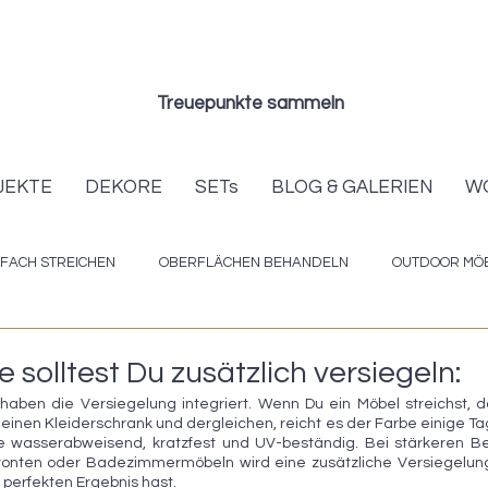
Treuepunkte sammeln
JEKTE
DEKORE
SETs
BLOG & GALERIEN
W
NFACH STREICHEN
OBERFLÄCHEN BEHANDELN
OUTDOOR MÖB
ACKS
MILCHFARBEN
NEUER LOOK FÜR DIE GANZE KÜCHE
solltest Du zusätzlich versiegeln:
aben die Versiegelung integriert. Wenn Du ein Möbel streichst, d
inen Kleiderschrank und dergleichen, reicht es der Farbe einige Tag
ie wasserabweisend, kratzfest und UV-beständig. Bei stärkeren Be
fronten oder Badezimmermöbeln wird eine zusätzliche Versiegelung
perfekten Ergebnis hast. 