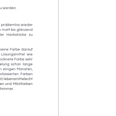
zu werden.
 problemlos wieder 
n matt bis glänzend 
der Hackstöcke zu 
eine Farbe darauf 
Lösungsmittel wie 
rocknete Farbe sehr 
elung schon lange 
ch einigen Monaten, 
rbasierten Farben 
t) lebensmittelecht 
en und Milchfarben 
Schimmer.