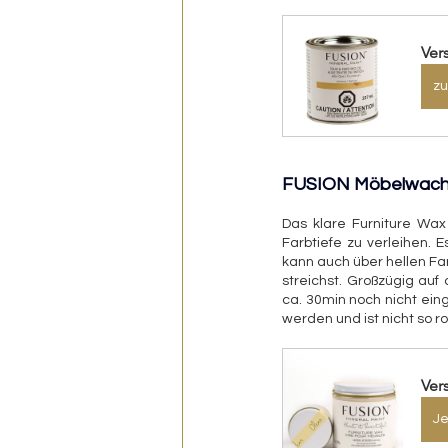
Ver
zu
FUSION Möbelwac
Das klare Furniture Wax
Farbtiefe zu verleihen. 
kann auch über hellen Fa
streichst. Großzügig auf
ca. 30min noch nicht eing
werden und ist nicht so r
Ver
Je