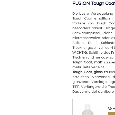
FUSION Tough Coa
Die beste Versiegelung f
Tough Coat erhältlich i
Vorteile von Tough Coat
besonders robust.  Trage
Schwammpinsel (siehe B
Microfaserwalze oder ei
Solltest Du 2 Schichte
Trocknungszeit von ca. 4 S
WICHTIG: Schüttle das Pr
Tisch hin und her oder s
Tough Coat, matt
 zaube
mehr Tiefe verleiht. 
Tough Coat, gloss
 zauber
erreichen. Verwende d
glänzende Versiegelungen
TIPP: Verlängere die Tro
Das vermeidet sichtbare 
Ver