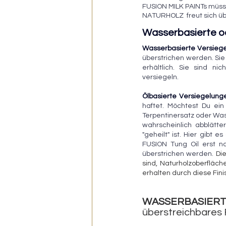
FUSION MILK PAINTs müsse
NATURHOLZ  freut sich üb
Wasserbasierte od
Wasserbasierte Versieg
überstrichen werden. Sie
erhältlich. Sie sind ni
versiegeln.
Ölbasierte Versiegelung
haftet. Möchtest Du ein
Terpentinersatz oder Wasc
wahrscheinlich abblätte
"geheilt" ist. Hier gibt 
FUSION Tung Oil erst n
überstrichen werden.
 Di
sind, Naturholzoberfläch
erhalten durch diese Fin
WASSERBASIERT
überstreichbares F