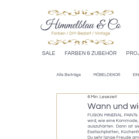
SALE
FARBEN & ZUBEHÖR
PRO
Alle Beiträge
MÖBELDEKOR
EI
6 Min. Lesezeit
DESIGN ANLEITUNGEN
IKEA H
Wann und wie 
FUSION MINERAL PAINTs h
wird, wie eine Kommode, e
KREIDEFARBE
auszuhärten. Dann ist s
Esstischplatten, Küchen
Du sehr lange Freude am 