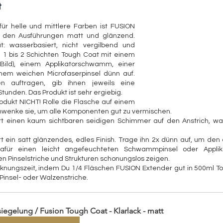
t
ür helle und mittlere Farben ist FUSION 
n den Ausführungen matt und glänzend.  
: wasserbasiert, nicht vergilbend und 
 1 bis 2 Schichten Tough Coat mit einem 
ild), einem Applikatorschwamm, einer 
nem weichen Microfaserpinsel dünn auf. 
n auftragen, gib ihnen jeweils eine 
tunden. Das Produkt ist sehr ergiebig. 
odukt NICHT! Rolle die Flasche auf einem 
chwenke sie, um alle Komponenten gut zu vermischen. 
rt einen kaum sichtbaren seidigen Schimmer auf den Anstrich, wa
t ein satt glänzendes, edles Finish. Trage ihn 2x dünn auf, um den 
afür einen leicht angefeuchteten Schwammpinsel oder Appli
 Pinselstriche und Strukturen schonungslos zeigen. 
cknungszeit, indem Du 1/4 Fläschen FUSION Extender gut in 500ml Tou
Pinsel- oder Walzenstriche. 
siegelung / Fusion Tough Coat - Klarlack - matt