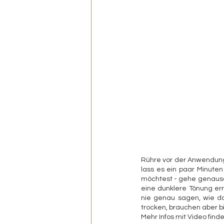
Rühre vor der Anwendung
lass es ein paar Minuten
möchtest - gehe genauso 
eine dunklere Tönung err
nie genau sagen, wie das
trocken, brauchen aber bi
Mehr Infos mit Video finde