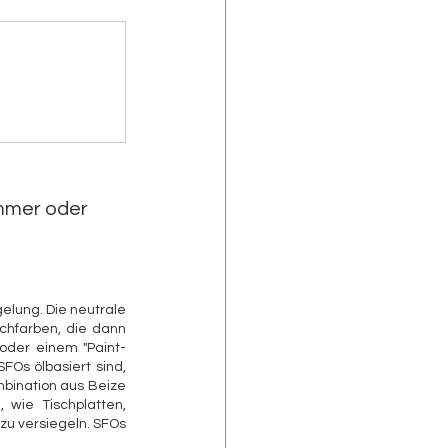
mmer oder 
gelung. Die neutrale 
chfarben, die dann 
oder einem "Paint-
FOs ölbasiert sind, 
bination aus Beize 
wie Tischplatten, 
u versiegeln. SFOs 