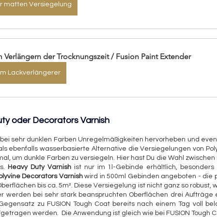
r matten Versiegelung
 Verlängern der Trocknungszeit / Fusion Paint Extender
m Lackverlängerer
y oder Decorators Varnish
ei sehr dunklen Farben Unregelmäßigkeiten hervorheben und eventuel
als ebenfalls wasserbasierte Alternative die Versiegelungen von Pol
mal, um dunkle Farben zu versiegeln. Hier hast Du die Wahl zwischen 
s. 
Heavy Duty Varnish
 ist nur im 1l-Gebinde erhältlich, besonders 
olyvine Decorators Varnish
 wird in 500ml Gebinden angeboten - die p
berflächen bis ca. 5m². Diese Versiegelung ist nicht ganz so robust, 
r werden bei sehr stark beanspruchten Oberflächen drei Aufträge e
Gegensatz zu FUSION Tough Coat bereits nach einem Tag voll belas
getragen werden.  Die Anwendung ist gleich wie bei FUSION Tough C