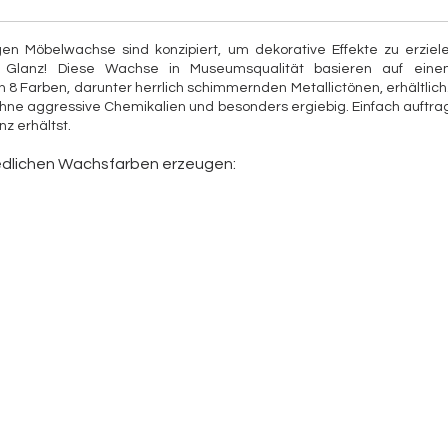
gen Möbelwachse sind konzipiert, um dekorative Effekte zu erzielen
n Glanz! Diese Wachse in Museumsqualität basieren auf eine
n 8 Farben, darunter herrlich schimmernden Metallictönen, erhältlich.
ohne aggressive Chemikalien und besonders ergiebig. Einfach auftrage
 erhältst. 
iedlichen Wachsfarben erzeugen: