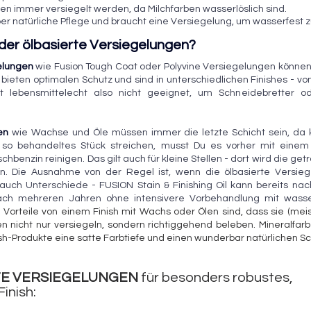
n immer versiegelt werden, da Milchfarben wasserlöslich sind. 
er natürliche Pflege und braucht eine Versiegelung, um wasserfest 
er ölbasierte Versiegelungen?
elungen
wie Fusion Tough Coat oder Polyvine Versiegelungen können
 
bieten optimalen Schutz und sind in unterschiedlichen Finishes - vo
cht lebensmittelecht also nicht geeignet, um Schneidebretter o
en
 wie Wachse und Öle müssen immer die letzte Schicht sein, da k
 so behandeltes Stück streichen, musst Du es vorher mit einem 
hbenzin reinigen. Das gilt auch für kleine Stellen - dort wird die get
rn. Die Ausnahme von der Regel ist, wenn die ölbasierte Versieg
es auch Unterschiede - FUSION Stain & Finishing Oil kann bereits na
ach mehreren Jahren ohne intensivere Vorbehandlung mit wasse
e Vorteile von einem Finish mit Wachs oder Ölen sind, dass sie (meis
en nicht nur versiegeln, sondern richtiggehend beleben. Mineralfarb
ish-Produkte eine satte Farbtiefe und einen wunderbar natürlichen 
E VERSIEGELUNGEN 
für besonders robustes, 
inish: