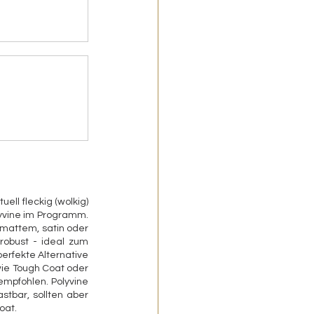
l fleckig (wolkig) 
yvine im Programm. 
mattem, satin oder 
robust - ideal zum 
erfekte Alternative 
wie Tough Coat oder 
mpfohlen. Polyvine 
tbar, sollten aber 
oat.