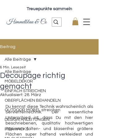
Treuepunkte sammeln
Himmelblau & Co
Beitrag
Alle Beiträge
6 Min. Lesezeit
Alle Beiträge
Decoupage richtig
MÖBELDEKOR
gemacht
EINFACH STREICHEN
Aktualisiert:
28. März
OBERFLÄCHEN BEHANDELN
Du kennst diese Technik wahrscheinlich als 
OUTDOOR MÖBEL streichen
Serviettentechnik. Der wesentliche 
Unterschied ist, dass Du mit den hier 
DESIGN ANLEITUNGEN
beschriebenen, qualitativ hochwertigen 
Papieren falten- und blasenfrei größere 
IKEA HACKS
Flächen super haftend verkleidest und 