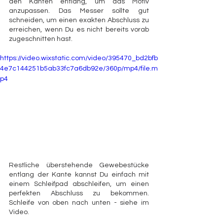
den Kanten entlang, um das Motiv 
anzupassen. Das Messer sollte gut 
schneiden, um einen exakten Abschluss zu 
erreichen, wenn Du es nicht bereits vorab 
zugeschnitten hast.
https://video.wixstatic.com/video/395470_bd2bfb
4e7c144251b5ab33fc7a6db92e/360p/mp4/file.m
p4
Restliche überstehende Gewebestücke 
entlang der Kante kannst Du einfach mit 
einem Schleifpad abschleifen, um einen 
perfekten Abschluss zu bekommen. 
Schleife von oben nach unten - siehe im 
Video. 