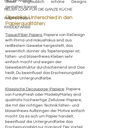
MILCHFARBEN
dabei unglaublich schöne Designs 
gestalten kannst. 
NEUER LOOK FÜR DIE GANZE KÜCHE
Überblick Unterschied in den 
PREP & FINISH
Papierqualitäten:
KREIDEFARBE
Tissue/Fiber Papers:
 Papiere von ReDesign 
with Prima und HokusPokus sind aus 
reißfestem Gewebe hergestellt, das 
wesentlich dünner als Tapetenpapier ist, 
falten- und blasenfreies Kleben sehr 
einfach macht und wegen der 
Gewebestruktur durchscheinend sind. Das 
heißt, Du beeinflusst das Erscheinungsbild 
mit der Untergrundfarbe.
Klassische Decoupage-Papiere
: Papiere 
von FunkyFresh oder MadebyMarley sind 
qualitativ hochwertige Zellulose-Papiere, 
die mit der richtigen Technik falten- und 
blasenfreies Aufbringen der Motive einfach 
macht. Da es sich um Papier handelt, 
beeinflusst die Untergrundfarbe das 
Erscheinungsbild nur marginal. Der Vorteil 