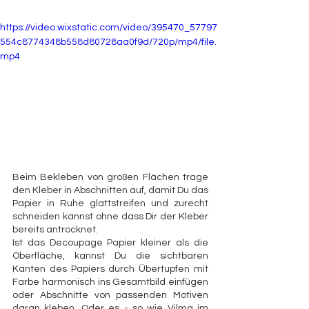
https://video.wixstatic.com/video/395470_57797
554c8774348b558d80728aa0f9d/720p/mp4/file.
mp4
Beim Bekleben von großen Flächen trage 
den Kleber in Abschnitten auf, damit Du das 
Papier in Ruhe glattstreifen und zurecht 
schneiden kannst ohne dass Dir der Kleber 
bereits antrocknet.
Ist das Decoupage Papier kleiner als die 
Oberfläche, kannst Du die sichtbaren 
Kanten des Papiers durch Übertupfen mit 
Farbe harmonisch ins Gesamtbild einfügen 
oder Abschnitte von passenden Motiven 
daran kleben. Oder es - so wie Vilma im 