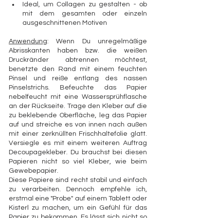
Ideal, um Collagen zu gestalten - ob 
mit dem gesamten oder einzeln 
ausgeschnittenen Motiven
Anwendung
: Wenn Du unregelmäßige 
Abrisskanten haben bzw. die weißen 
Druckränder abtrennen möchtest, 
benetzte den Rand mit einem feuchten 
Pinsel und reiße entlang des nassen 
Pinselstrichs. Befeuchte das Papier 
nebelfeucht mit eine Wassersprühflasche 
an der Rückseite. Trage den Kleber auf die 
zu beklebende Oberfläche, leg das Papier 
auf und streiche es von innen nach außen 
mit einer zerknüllten Frischhaltefolie glatt. 
Versiegle es mit einem weiteren Auftrag 
Decoupagekleber. Du brauchst bei diesen 
Papieren nicht so viel Kleber, wie beim 
Gewebepapier. 
Diese Papiere sind recht stabil und einfach 
zu verarbeiten. Dennoch empfehle ich, 
erstmal eine "Probe" auf einem Tablett oder 
Kisterl zu machen, um ein Gefühl für das 
Papier zu bekommen. Es lässt sich nicht so 