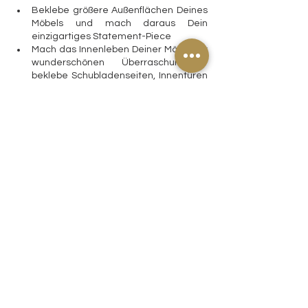
Beklebe größere Außenflächen Deines 
Möbels und mach daraus Dein 
einzigartiges Statement-Piece
Mach das Innenleben Deiner Möbel zur 
wunderschönen Überraschung - 
beklebe Schubladenseiten, Innentüren 
oder Rückwände von Vitrinen
Werte alte Leder- oder Stoffsitzflächen 
mit einem Decoupage-Motiven auf 
ohne neu polstern zu müssen
Verwandle Lampen- oder 
Sonnenschirme
Gestalte Oberflächen, auf denen 
einfach eine Glasplatte liegt (Kleber 
gut trocknen lassen, bevor Du das Glas 
auflegst)
Belebe Deko-Objekte neu: Welches Teil 
auch immer einen neuen Look braucht, 
lass Deiner Fantasie freien Lauf - in der 
Galerie ist es zum Beispiel eine 
Puppenbüste - kann aber auch einfach 
ein Blumentopf sein
Lass das Papier nur durchscheinen, 