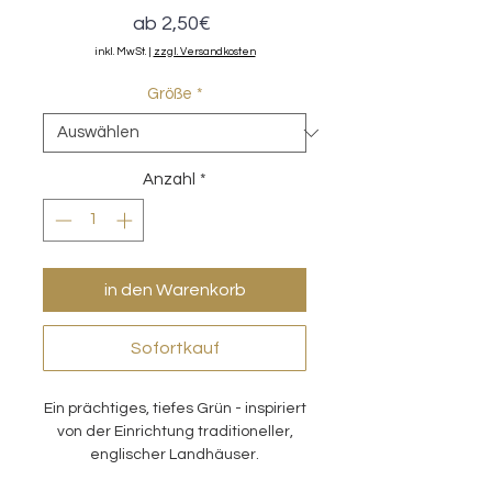
Sale-
ab
2,50€
Preis
inkl. MwSt.
|
zzgl. Versandkosten
Größe
*
Anzahl
*
in den Warenkorb
Sofortkauf
Ein prächtiges, tiefes Grün - inspiriert
von der Einrichtung traditioneller,
englischer Landhäuser.