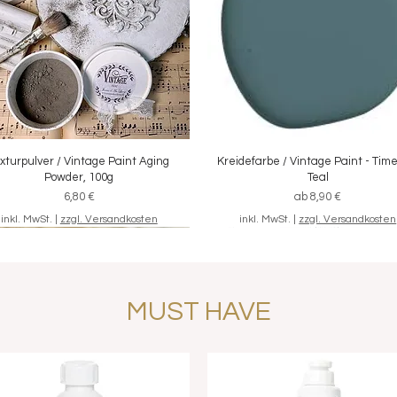
xturpulver / Vintage Paint Aging
Schnellansicht
Kreidefarbe / Vintage Paint - Tim
Schnellansicht
Powder, 100g
Teal
Preis
Sale-Preis
6,80 €
ab
8,90 €
inkl. MwSt.
|
zzgl. Versandkosten
inkl. MwSt.
|
zzgl. Versandkosten
MUST HAVE