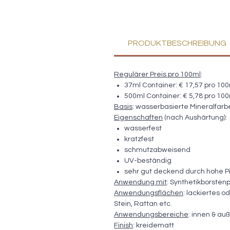
PRODUKTBESCHREIBUNG
Regulärer Preis pro 100ml
:
37ml Container: € 17,57 pro 10
500ml Container: € 5,78 pro 10
Basis
: wasserbasierte Mineralfar
Eigenschaften
(nach Aushärtung):
wasserfest
kratzfest
schmutzabweisend
UV-beständig
sehr gut deckend durch hohe P
Anwendung mit
: Synthetikborsten
Anwendungsflächen
: lackiertes o
Stein, Rattan etc.
Anwendungsbereiche
: innen & au
Finish
: kreidematt