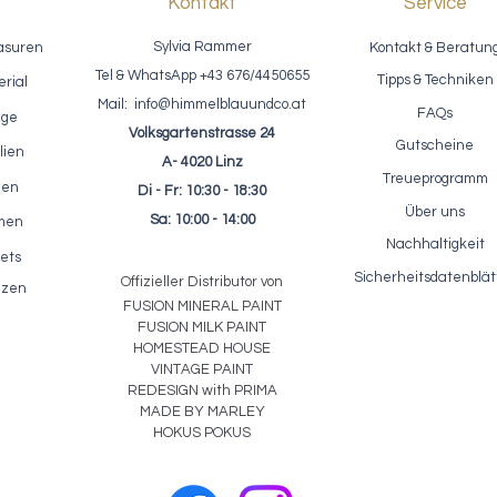
Kontakt
Service
Sylvia Rammer
asuren
Kontakt & Beratun
Tel & WhatsApp +43 676/4450655
Tipps & Techniken
rial
Mail:
info@himmelblauundco.at
FAQs
age
Volksgartenstrasse 24
Gutscheine
lien
A- 4020 Linz
Treueprogramm
nen
Di - Fr: 10:30 - 18:30
fektpaste / ReDesign - Glass
Einfärbbarer Akzentlack / Fus
Schnellansicht
Schnellansicht
Über uns
Bead Gel - Glasperlen Paste
Clear Glaze 250ml
Sa: 10:00 - 14:00
rmen
Preis
Preis
23,10 €
22,50 €
Nachhaltigkeit
ets
inkl. MwSt.
|
zzgl. Versandkosten
inkl. MwSt.
|
zzgl. Versandkosten
Sicherheitsdatenblät
Offizieller Distributor von
lzen
FUSION MIN
ER
AL
PAINT
FUSION MILK PAINT
HOMESTEAD HOUSE
VINTAGE PAINT
REDESIGN with PRIMA
MADE BY MARLEY
HOKUS POKUS