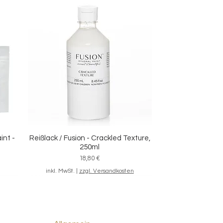
int -
Reißlack / Fusion - Crackled Texture,
Schnellansicht
250ml
Preis
18,80 €
inkl. MwSt.
|
zzgl. Versandkosten