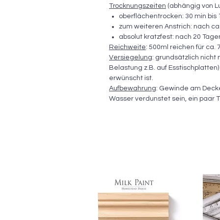
Trocknungszeiten
(abhängig von Luf
oberflächentrocken: 30 min bis
zum weiteren Anstrich: nach ca
absolut kratzfest: nach 20 Tage
Reichweite
: 500ml reichen für ca.
Versiegelung
: grundsätzlich nicht
Belastung z.B. auf Esstischplatte
erwünscht ist.
Aufbewahrung
: Gewinde am Deckel 
Wasser verdunstet sein, ein paar T