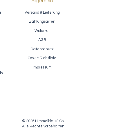
Allgemein
g
Versand & Lieferung
Zahlungsarten
Widerruf
AGB
Datenschutz
ion
Akzentlack / Fusion Antiquing Glaze
Schnellansicht
- Van Dyke Brown
Cookie Richtlinie
Sale-Preis
ab
7,40 €
Impressum
inkl. MwSt.
|
zzgl. Versandkosten
ter
© 2026 Himmelblau & Co.
Alle Rechte vorbehalten