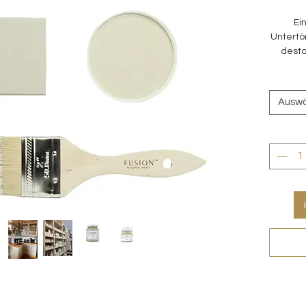
Ei
Untertö
desto
Geltun
Blauan
Ausw