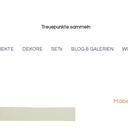
Treuepunkte sammeln
JEKTE
DEKORE
SETs
BLOG & GALERIEN
W
Möbel