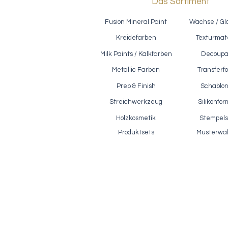
Das Sortiment
Fusion Mineral Paint
Wachse / Gl
Kreidefarben
Texturmate
Milk Paints / Kalkfarben
Decoup
Metallic Farben
Transferfo
Prep & Finish
Schablo
Reißlack / Polyvine - Crackle Glaze,
Ef
Schnellansicht
500ml
Streichwerkzeug
Silikonfo
Preis
28,90 €
Holzkosmetik
Stempels
inkl. MwSt.
|
zzgl. Versandkosten
Produktsets
Musterwa