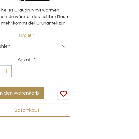
n helles Graugrün mit warmen
nen. Je wärmer das Licht im Raum
 mehr kommt der Grünanteil zur
g. In Beleuchtungen mit stärkeren
Größe
*
teilen (ab 5000k ) wirkt die Farbe
schlammfarben.
ählen
Anzahl
*
in den Warenkorb
Sofortkauf