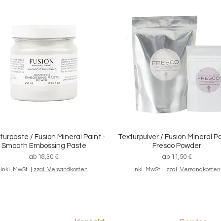
/ Streichset "Grundausstattung",
Schnellansicht
7-teilig
Standardpreis
Sale-Preis
46,20 €
39,80 €
inkl. MwSt.
|
zzgl. Versandkosten
turpaste / Fusion Mineral Paint -
Texturpulver / Fusion Mineral Pa
Schnellansicht
Schnellansicht
Smooth Embossing Paste
Fresco Powder
Sale-Preis
Sale-Preis
ab
18,30 €
ab
11,50 €
inkl. MwSt.
|
zzgl. Versandkosten
inkl. MwSt.
|
zzgl. Versandkosten