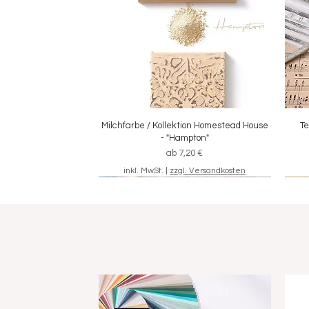
Milchfarbe / Kollektion Homestead House
Schnellansicht
Te
- "Hampton"
Sale-Preis
ab
7,20 €
inkl. MwSt.
|
zzgl. Versandkosten