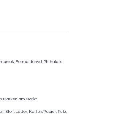
mmoniak, Formaldehyd, Phthalate
en Marken am Markt
l, Stoff, Leder, Karton/Papier, Putz,