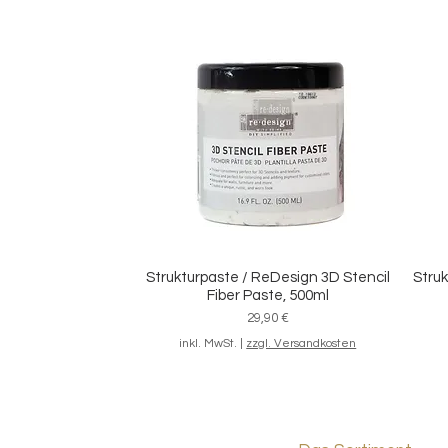
Malerband "Premium Masking Tape"
Set 
Schnellansicht
für saubere Kanten
Sale-Preis
ab
6,20 €
inkl. MwSt.
|
zzgl. Versandkosten
Strukturpaste / ReDesign 3D Stencil
Struk
Schnellansicht
Fiber Paste, 500ml
Preis
29,90 €
inkl. MwSt.
|
zzgl. Versandkosten