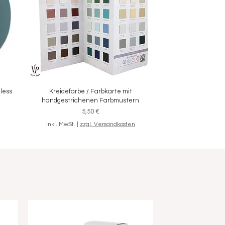
eless
Kreidefarbe / Farbkarte mit
Schnellansicht
handgestrichenen Farbmustern
Preis
5,50 €
inkl. MwSt.
|
zzgl. Versandkosten