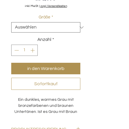
Preis
inkl. MwSt.
|
zzgl. Versandkosten
Größe
*
Anzahl
*
in den Warenkorb
Sofortkauf
Ein dunkles, warmes Grau mit
bronzefarbenen und braunen
Untertönen. Ist es Grau mit Braun
oder dunkles Braun mit Grau? Das
kommt auf die Beleuchtung im