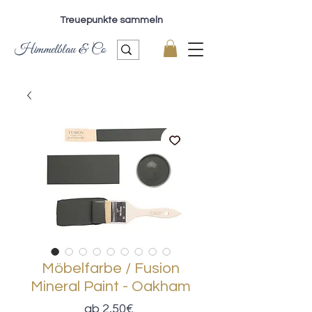
Treuepunkte sammeln
Himmelblau & Co
Möbelfarbe / Fusion
Mineral Paint - Oakham
Sale-
ab
2,50€