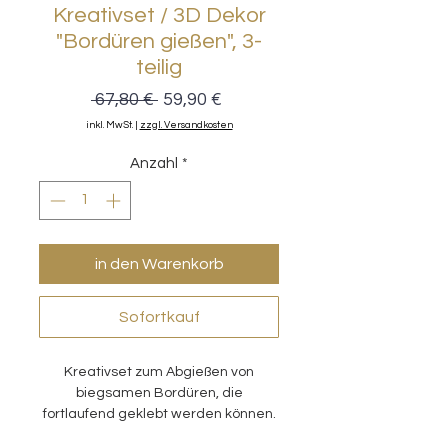
Kreativset / 3D Dekor
"Bordüren gießen", 3-
teilig
Standardpreis
Sale-
 67,80 € 
59,90 €
Preis
inkl. MwSt.
|
zzgl. Versandkosten
Anzahl
*
in den Warenkorb
Sofortkauf
Kreativset zum Abgießen von
biegsamen Bordüren, die
fortlaufend geklebt werden können.
Das tolle Gießharz lässt das Herz