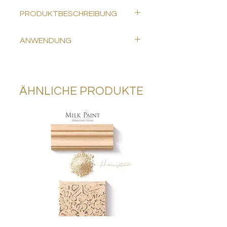
aller Bastler und Kreativen höher
PRODUKTBESCHREIBUNG
schlagen.
Set beinhaltet:
ANWENDUNG
Hochwertigste Silikonform mit 4
Bordürenmotiven - 12,7 x 20,3 x
Du findest die richtige Anwendung
0,8cm
aller Produkte in den
Amazing Casting Resin, 437ml
jeweiligen Beschreibungen.
Silikonbecher zum Mischen
ÄHNLICHE PRODUKTE