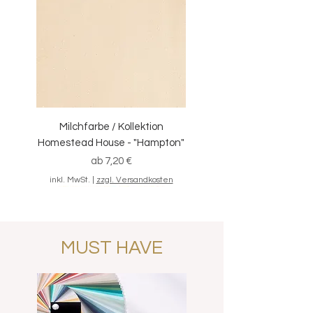
Wassernebel!
Milchfarbe / Kollektion
Homestead House - "Hampton"
Sale-Preis
ab
7,20 €
inkl. MwSt.
|
zzgl. Versandkosten
MUST HAVE