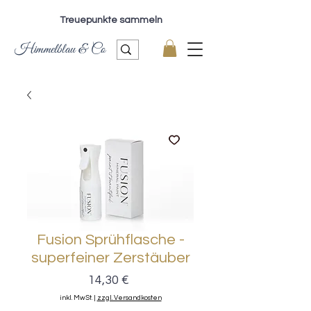
Treuepunkte sammeln
Himmelblau & Co
Fusion Sprühflasche -
superfeiner Zerstäuber
Preis
14,30 €
inkl. MwSt.
|
zzgl. Versandkosten