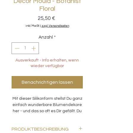
Decor Mould - Botanist
Floral
Preis
25,50 €
inkl. MwSt.
|
zzgl. Versandkosten
Anzahl
*
Ausverkauft - Info erhalten, wenn
wieder verfügbar
Benachrichtigen lassen
Mit dieser Silikonform stellst Du ganz
einfach wunderbare Blumendekore
her - und das so oft es Dir gefällt. Du
kannst in diese Formen alles
einfüllen, was stockt oder aushärtet.
PRODUKTBESCHREIBUNG