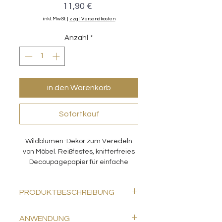
Preis
11,90 €
inkl. MwSt.
|
zzgl. Versandkosten
Anzahl
*
in den Warenkorb
Sofortkauf
Wildblumen-Dekor zum Veredeln
von Möbel. Reißfestes, knitterfreies
Decoupagepapier für einfache
Anwendung.
PRODUKTBESCHREIBUNG
Packung enthält 1 Blatt Gewebe-
ANWENDUNG
Decoupage-Papier (Tissue Paper)