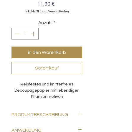
Preis
11,90 €
inkl. MwSt.
|
zzgl. Versandkosten
Anzahl
*
in den Warenkorb
Sofortkauf
Reißfestes und knitterfreies
Decoupagepapier mit lebendigen
Pflanzenmotiven
PRODUKTBESCHREIBUNG
Packung enthält 1 Blatt Gewebe-
ANWENDUNG
Decoupage-Papier (Tissue Paper)