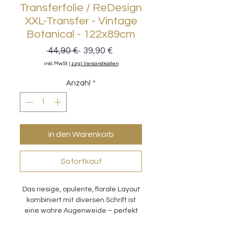
Transferfolie / ReDesign
XXL-Transfer - Vintage
Botanical - 122x89cm
Standardpreis
Sale-
 44,90 € 
39,90 €
Preis
inkl. MwSt.
|
zzgl. Versandkosten
Anzahl
*
in den Warenkorb
Sofortkauf
Das riesige, opulente, florale Layout
kombiniert mit diversen Schrift ist
eine wahre Augenweide – perfekt
für Kommoden, Türen, Tischplatten,