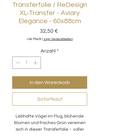
Transferfolie / ReDesign
XL-Transfer - Aviary
Elegance - 60x88cm
Preis
32,50 €
inkl. MwSt.
|
zzgl. Versandkosten
Anzahl
*
in den Warenkorb
Sofortkauf
Lebhafte Vögel im Flug, blühende
Blumen und frisches Grün vereinen
sich in dieser Transferfolie - voller
Bewegung und Charme. Jedes