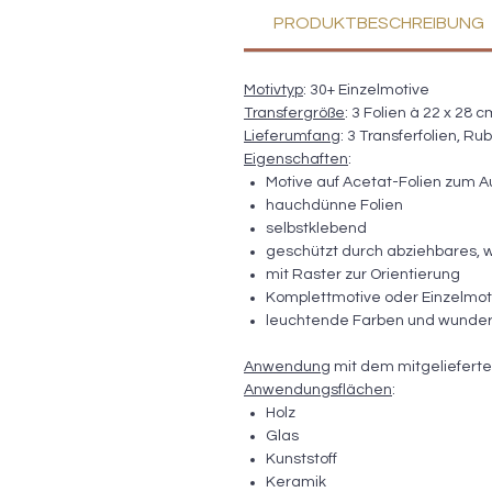
PRODUKTBESCHREIBUNG
Motivtyp
: 30+ Einzelmotive
Transfergröße
: 3 Folien à 22 x 28 c
Lieferumfang
: 3 Transferfolien, Ru
Eigenschaften
:
Motive auf Acetat-Folien zum A
hauchdünne Folien
selbstklebend
geschützt durch abziehbares, 
mit Raster zur Orientierung
Komplettmotive oder Einzelmoti
leuchtende Farben und wunder
Anwendung
mit dem mitgelieferte
Anwendungsflächen
:
Holz
Glas
Kunststoff
Keramik