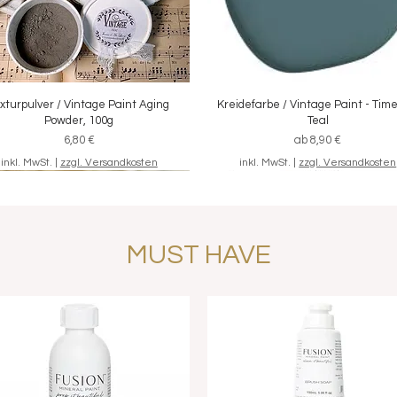
xturpulver / Vintage Paint Aging
Schnellansicht
Kreidefarbe / Vintage Paint - Tim
Schnellansicht
Powder, 100g
Teal
Preis
Sale-Preis
6,80 €
ab
8,90 €
inkl. MwSt.
|
zzgl. Versandkosten
inkl. MwSt.
|
zzgl. Versandkosten
MUST HAVE