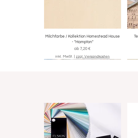
Milchfarbe / Kollektion Homestead House
Schnellansicht
Te
- "Hampton"
Sale-Preis
ab
7,20 €
inkl. MwSt.
|
zzgl. Versandkosten