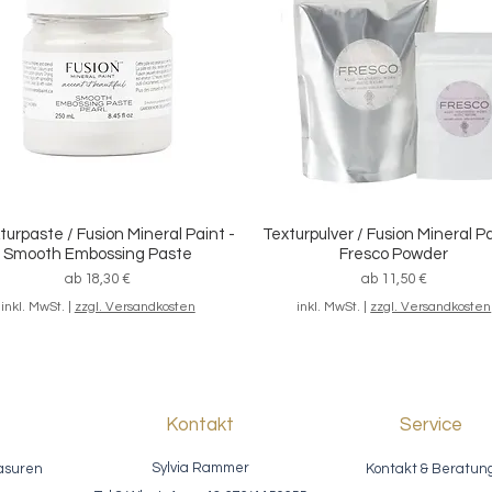
/ Streichset "Grundausstattung",
Schnellansicht
7-teilig
Standardpreis
Sale-Preis
46,20 €
39,80 €
inkl. MwSt.
|
zzgl. Versandkosten
turpaste / Fusion Mineral Paint -
Texturpulver / Fusion Mineral Pa
Schnellansicht
Schnellansicht
Smooth Embossing Paste
Fresco Powder
Sale-Preis
Sale-Preis
ab
18,30 €
ab
11,50 €
inkl. MwSt.
|
zzgl. Versandkosten
inkl. MwSt.
|
zzgl. Versandkosten
Kontakt
Service
Sylvia Rammer
asuren
Kontakt & Beratun