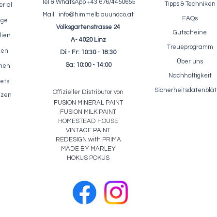
Tel & WhatsApp +43 676/4450655
Tipps & Techniken
rial
Mail:
info@himmelblauundco.at
FAQs
age
Volksgartenstrasse 24
Gutscheine
lien
A- 4020 Linz
Treueprogramm
nen
Di - Fr: 10:30 - 18:30
fektpaste / ReDesign - Glass
Einfärbbarer Akzentlack / Fus
Schnellansicht
Schnellansicht
Über uns
Bead Gel - Glasperlen Paste
Clear Glaze 250ml
Sa: 10:00 - 14:00
rmen
Preis
Preis
23,10 €
22,50 €
Nachhaltigkeit
ets
inkl. MwSt.
|
zzgl. Versandkosten
inkl. MwSt.
|
zzgl. Versandkosten
Sicherheitsdatenblät
Offizieller Distributor von
lzen
FUSION MIN
ER
AL
PAINT
FUSION MILK PAINT
HOMESTEAD HOUSE
VINTAGE PAINT
REDESIGN with PRIMA
MADE BY MARLEY
HOKUS POKUS