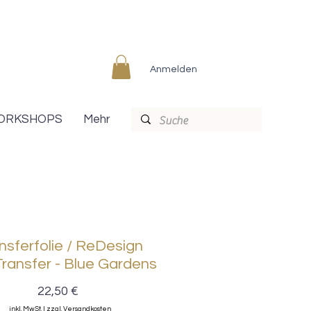
Anmelden
ORKSHOPS
Mehr
nsferfolie / ReDesign
Transfer - Blue Gardens
Preis
22,50 €
inkl. MwSt.
|
zzgl. Versandkosten