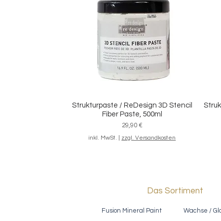
Malerband "Premium Masking Tape"
Set 
Schnellansicht
für saubere Kanten
Sale-Preis
ab
6,20 €
inkl. MwSt.
|
zzgl. Versandkosten
Strukturpaste / ReDesign 3D Stencil
Struk
Schnellansicht
Fiber Paste, 500ml
Preis
29,90 €
inkl. MwSt.
|
zzgl. Versandkosten
Das Sortiment
Fusion Mineral Paint
Wachse / Gl