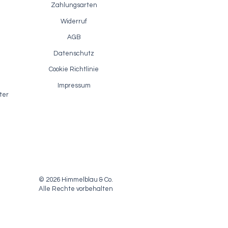
Zahlungsarten
Widerruf
AGB
Datenschutz
ion
Akzentlack / Fusion Antiquing Glaze
Schnellansicht
- Van Dyke Brown
Cookie Richtlinie
Sale-Preis
ab
7,40 €
Impressum
inkl. MwSt.
|
zzgl. Versandkosten
ter
© 2026 Himmelblau & Co.
Alle Rechte vorbehalten