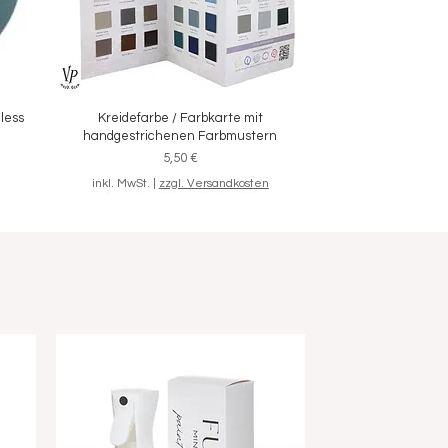
eless
Kreidefarbe / Farbkarte mit
Schnellansicht
handgestrichenen Farbmustern
Preis
5,50 €
inkl. MwSt.
|
zzgl. Versandkosten