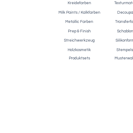
Kreidefarben
Texturmate
Milk Paints / Kalkfarben
Decoup
Metallic Farben
Transferfo
Prep & Finish
Schablo
Reißlack / Polyvine - Crackle Glaze,
Ef
Schnellansicht
500ml
Streichwerkzeug
Silikonfo
Preis
28,90 €
Holzkosmetik
Stempels
inkl. MwSt.
|
zzgl. Versandkosten
Produktsets
Musterwa