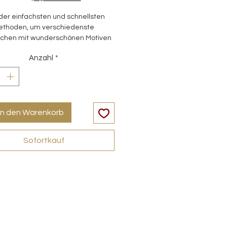
der einfachsten und schnellsten
ethoden, um verschiedenste
ächen mit wunderschönen Motiven
zu verzieren.
Anzahl
*
in den Warenkorb
Sofortkauf