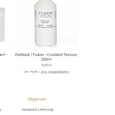
int -
Reißlack / Fusion - Crackled Texture,
Schnellansicht
250ml
Preis
18,80 €
inkl. MwSt.
|
zzgl. Versandkosten
Allgemein
g
Versand & Lieferung