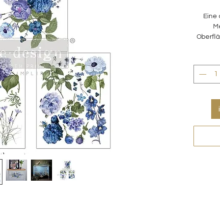
Eine 
M
Oberfl