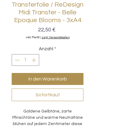
Transferfolie / ReDesign
Midi Transfer - Belle
Epoque Blooms - 3xA4
Preis
22,50 €
inkl. MwSt.
|
zzgl. Versandkosten
Anzahl
*
in den Warenkorb
Sofortkauf
Goldene Gelbtöne, zarte
Pfirsichtöne und warme Neutraltöne
blühen auf jedem Zentimeter diese
Transferfolien-Sets.
Das detailreiche