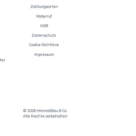
Zahlungsarten
Widerruf
AGB
Datenschutz
ion
Akzentlack / Fusion Antiquing Glaze
Schnellansicht
- Van Dyke Brown
Cookie Richtlinie
Sale-Preis
ab
7,40 €
Impressum
inkl. MwSt.
|
zzgl. Versandkosten
ter
© 2026 Himmelblau & Co.
Alle Rechte vorbehalten