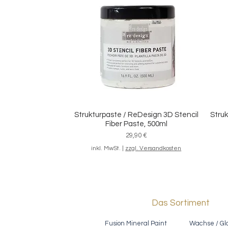
Malerband "Premium Masking Tape"
Set 
Schnellansicht
für saubere Kanten
Sale-Preis
ab
6,20 €
inkl. MwSt.
|
zzgl. Versandkosten
Strukturpaste / ReDesign 3D Stencil
Struk
Schnellansicht
Fiber Paste, 500ml
Preis
29,90 €
inkl. MwSt.
|
zzgl. Versandkosten
Das Sortiment
Fusion Mineral Paint
Wachse / Gl