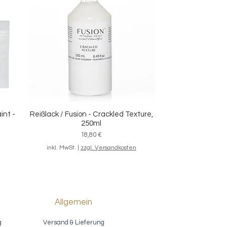
int -
Reißlack / Fusion - Crackled Texture,
Schnellansicht
250ml
Preis
18,80 €
inkl. MwSt.
|
zzgl. Versandkosten
Allgemein
g
Versand & Lieferung