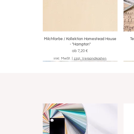
Milchfarbe / Kollektion Homestead House
Schnellansicht
Te
- "Hampton"
Sale-Preis
ab
7,20 €
inkl. MwSt.
|
zzgl. Versandkosten