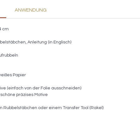
ANWENDUNG
,4 cm
bbelstäbchen, Anleitung (in Englisch)
ufrubbeln
weißes Papier
ve (einfach von der Folie ausschneiden)
schöne präzises Motive
n Rubbelstäbchen oder einem Transfer Tool (Rakel)