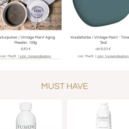
xturpulver / Vintage Paint Aging
Schnellansicht
Kreidefarbe / Vintage Paint - Tim
Schnellansicht
Powder, 100g
Teal
Preis
Sale-Preis
6,80 €
ab
8,90 €
inkl. MwSt.
|
zzgl. Versandkosten
inkl. MwSt.
|
zzgl. Versandkosten
MUST HAVE