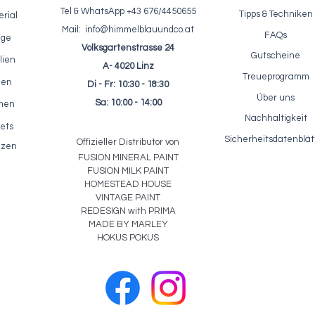
Tel & WhatsApp +43 676/4450655
Tipps & Techniken
rial
Mail:
info@himmelblauundco.at
FAQs
age
Volksgartenstrasse 24
Gutscheine
lien
A- 4020 Linz
Treueprogramm
nen
Di - Fr: 10:30 - 18:30
fektpaste / ReDesign - Glass
Einfärbbarer Akzentlack / Fus
Schnellansicht
Schnellansicht
Über uns
Bead Gel - Glasperlen Paste
Clear Glaze 250ml
Sa: 10:00 - 14:00
rmen
Preis
Preis
23,10 €
22,50 €
Nachhaltigkeit
ets
inkl. MwSt.
|
zzgl. Versandkosten
inkl. MwSt.
|
zzgl. Versandkosten
Sicherheitsdatenblät
Offizieller Distributor von
lzen
FUSION MIN
ER
AL
PAINT
FUSION MILK PAINT
HOMESTEAD HOUSE
VINTAGE PAINT
REDESIGN with PRIMA
MADE BY MARLEY
HOKUS POKUS