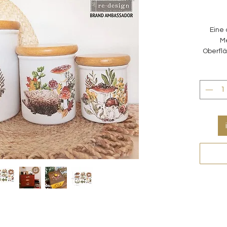
Eine 
M
Oberfl