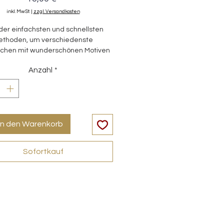
inkl. MwSt.
|
zzgl. Versandkosten
der einfachsten und schnellsten
ethoden, um verschiedenste
ächen mit wunderschönen Motiven
zu verzieren.
Anzahl
*
in den Warenkorb
Sofortkauf