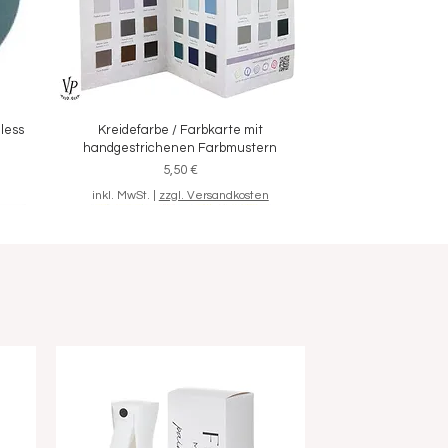
eless
Kreidefarbe / Farbkarte mit
Schnellansicht
handgestrichenen Farbmustern
Preis
5,50 €
inkl. MwSt.
|
zzgl. Versandkosten