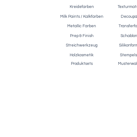
Kreidefarben
Texturmate
Milk Paints / Kalkfarben
Decoup
Metallic Farben
Transferfo
Prep & Finish
Schablo
Reißlack / Polyvine - Crackle Glaze,
Ef
Schnellansicht
500ml
Streichwerkzeug
Silikonfo
Preis
28,90 €
Holzkosmetik
Stempels
inkl. MwSt.
|
zzgl. Versandkosten
Produktsets
Musterwa