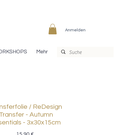
Anmelden
ORKSHOPS
Mehr
nsferfolie / ReDesign
Transfer - Autumn
sentials - 3x30x15cm
Preis
15,90 €