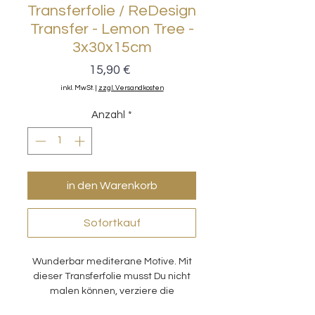
Transferfolie / ReDesign
Transfer - Lemon Tree -
3x30x15cm
Preis
15,90 €
inkl. MwSt.
|
zzgl. Versandkosten
Anzahl
*
in den Warenkorb
Sofortkauf
Wunderbar mediterane Motive. Mit
dieser Transferfolie musst Du nicht
malen können, verziere die
verschiedensten Oberflächen mit