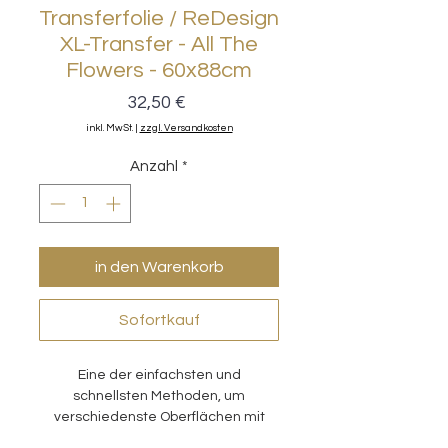
Transferfolie / ReDesign
XL-Transfer - All The
Flowers - 60x88cm
Preis
32,50 €
inkl. MwSt.
|
zzgl. Versandkosten
Anzahl
*
in den Warenkorb
Sofortkauf
Eine der einfachsten und
schnellsten Methoden, um
verschiedenste Oberflächen mit
wunderschönen Motiven zu