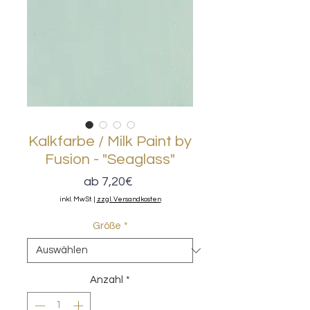
Kalkfarbe / Milk Paint by
Fusion - "Seaglass"
Sale-
ab
7,20€
Preis
inkl. MwSt.
|
zzgl. Versandkosten
Größe
*
Anzahl
*