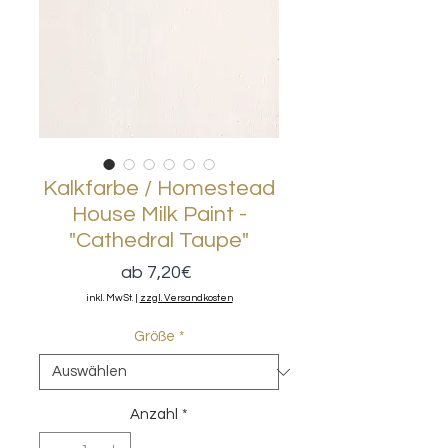
Kalkfarbe / Homestead
House Milk Paint -
"Cathedral Taupe"
Sale-
ab
7,20€
Preis
inkl. MwSt.
|
zzgl. Versandkosten
Größe
*
Anzahl
*