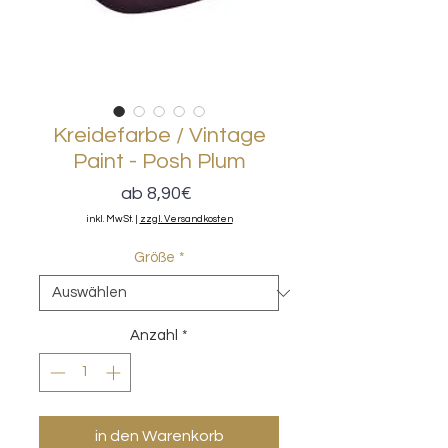
Kreidefarbe / Vintage
Paint - Posh Plum
Sale-
ab
8,90€
Preis
inkl. MwSt.
|
zzgl. Versandkosten
Größe
*
Anzahl
*
in den Warenkorb