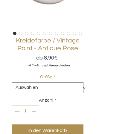
Kreidefarbe / Vintage
Paint - Antique Rose
Sale-
ab
8,90€
Preis
inkl. MwSt.
|
zzgl. Versandkosten
Größe
*
Anzahl
*
in den Warenkorb