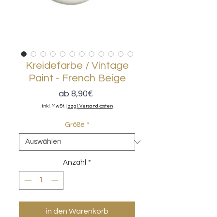
Kreidefarbe / Vintage
Paint - French Beige
Sale-
ab
8,90€
Preis
inkl. MwSt.
|
zzgl. Versandkosten
Größe
*
Anzahl
*
in den Warenkorb