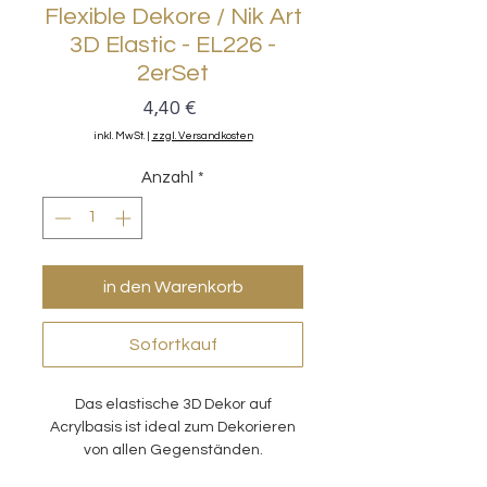
Flexible Dekore / Nik Art
3D Elastic - EL226 -
2erSet
Preis
4,40 €
inkl. MwSt.
|
zzgl. Versandkosten
Anzahl
*
in den Warenkorb
Sofortkauf
Das elastische 3D Dekor auf
Acrylbasis ist ideal zum Dekorieren
von allen Gegenständen.
Anwendung mit allen Klebern.