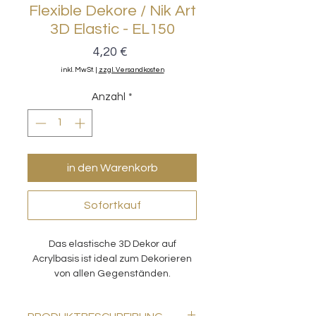
Flexible Dekore / Nik Art
3D Elastic - EL150
Preis
4,20 €
inkl. MwSt.
|
zzgl. Versandkosten
Anzahl
*
in den Warenkorb
Sofortkauf
Das elastische 3D Dekor auf
Acrylbasis ist ideal zum Dekorieren
von allen Gegenständen.
Anwendung mit allen Klebern - auch
Decoupagekleber. Bemalbar mit