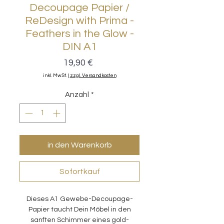
Decoupage Papier /
ReDesign with Prima -
Feathers in the Glow -
DIN A1
Preis
19,90 €
inkl. MwSt.
|
zzgl. Versandkosten
Anzahl
*
in den Warenkorb
Sofortkauf
Dieses A1 Gewebe-Decoupage-
Papier taucht Dein Möbel in den
sanften Schimmer eines gold-