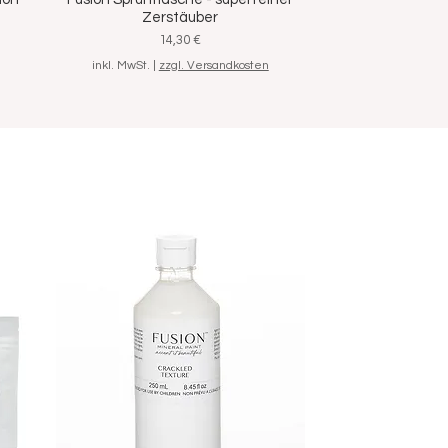
Schnellansicht
Zerstäuber
Preis
14,30 €
inkl. MwSt.
|
zzgl. Versandkosten