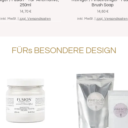
Schnellansicht
Schnellansicht
250ml
Brush Soap
Preis
Preis
14,70 €
14,60 €
inkl. MwSt.
|
zzgl. Versandkosten
inkl. MwSt.
|
zzgl. Versandkosten
FÜRs BESONDERE DESIGN
/ Streichset "Grundausstattung",
Schnellansicht
7-teilig
Standardpreis
Sale-Preis
46,20 €
39,80 €
inkl. MwSt.
|
zzgl. Versandkosten