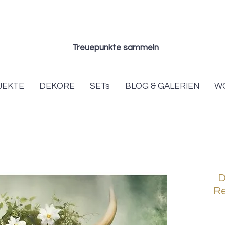
Treuepunkte sammeln
JEKTE
DEKORE
SETs
BLOG & GALERIEN
W
D
Re