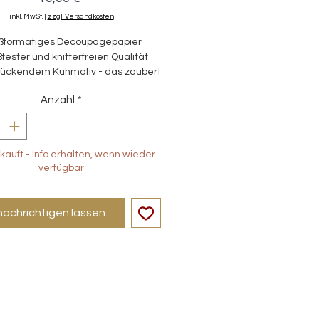
inkl. MwSt.
|
zzgl. Versandkosten
ßformatiges Decoupagepapier
ißfester und knitterfreien Qualität
zückendem Kuhmotiv - das zaubert
mer ein Lächeln in die Seele.
Anzahl
*
kauft - Info erhalten, wenn wieder
verfügbar
achrichtigen lassen