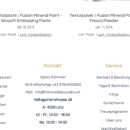
turpaste / Fusion Mineral Paint -
Texturpulver / Fusion Mineral Pa
Schnellansicht
Schnellansicht
Smooth Embossing Paste
Fresco Powder
Sale-Preis
Sale-Preis
ab
18,30 €
ab
11,50 €
inkl. MwSt.
|
zzgl. Versandkosten
inkl. MwSt.
|
zzgl. Versandkosten
Kontakt
Service
Sylvia Rammer
asuren
Kontakt & Beratun
Tel & WhatsApp +43 676/4450655
Tipps & Techniken
rial
Mail:
info@himmelblauundco.at
FAQs
age
Volksgartenstrasse 24
Gutscheine
lien
A- 4020 Linz
Treueprogramm
nen
Di - Fr: 10:30 - 18:30
fektpaste / ReDesign - Glass
Einfärbbarer Akzentlack / Fus
Schnellansicht
Schnellansicht
Über uns
Bead Gel - Glasperlen Paste
Clear Glaze 250ml
Sa: 10:00 - 14:00
rmen
Preis
Preis
23,10 €
22,50 €
Nachhaltigkeit