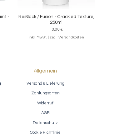
int -
Reißlack / Fusion - Crackled Texture,
Schnellansicht
250ml
Preis
18,80 €
inkl. MwSt.
|
zzgl. Versandkosten
Allgemein
g
Versand & Lieferung
Zahlungsarten
Widerruf
AGB
Datenschutz
ion
Akzentlack / Fusion Antiquing Glaze
Schnellansicht
- Van Dyke Brown
Cookie Richtlinie
Sale-Preis
ab
7,40 €