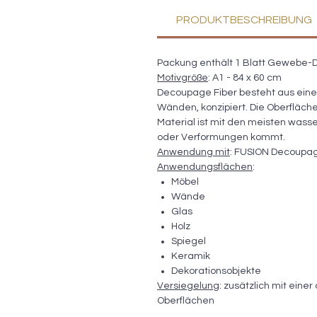
PRODUKTBESCHREIBUNG
Packung enthält 1 Blatt Gewebe-D
Motivgröße
: A1 - 84 x 60 cm
Decoupage Fiber besteht aus einem
Wänden, konzipiert. Die Oberfläche i
Material ist mit den meisten wasse
oder Verformungen kommt.
Anwendung mit
: FUSION Decoupage
Anwendungsflächen
:
Möbel
Wände
Glas
Holz
Spiegel
Keramik
Dekorationsobjekte
Versiegelung
: zusätzlich mit ein
Oberflächen