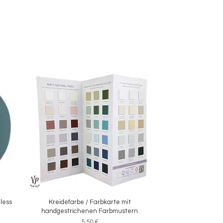
eless
Kreidefarbe / Farbkarte mit
Schnellansicht
handgestrichenen Farbmustern
Preis
5,50 €