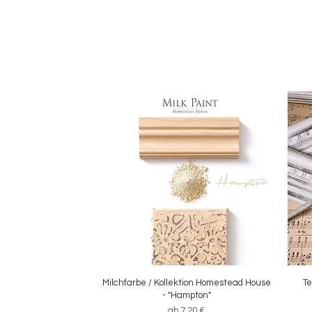
Milchfarbe / Kollektion Homestead House
Schnellansicht
Te
- "Hampton"
Sale-Preis
ab
7,20 €