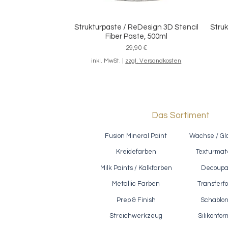
Strukturpaste / ReDesign 3D Stencil
Struk
Schnellansicht
Fiber Paste, 500ml
Preis
29,90 €
inkl. MwSt.
|
zzgl. Versandkosten
Das Sortiment
Fusion Mineral Paint
Wachse / Gl
Kreidefarben
Texturmate
Milk Paints / Kalkfarben
Decoup
Metallic Farben
Transferfo
Prep & Finish
Schablo
Reißlack / Polyvine - Crackle Glaze,
Ef
Schnellansicht
500ml
Streichwerkzeug
Silikonfo
Preis
28,90 €