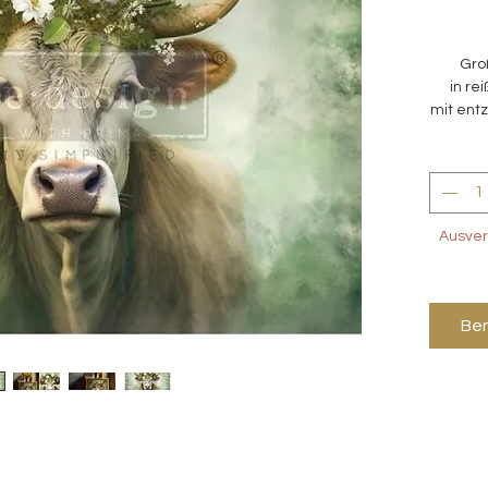
Gro
in re
mit ent
im
Ausver
Ben