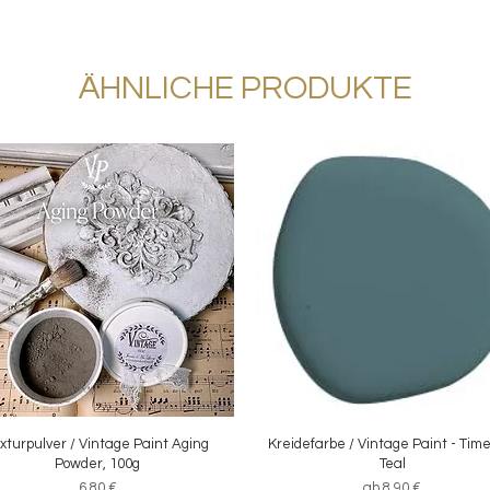
ÄHNLICHE PRODUKTE
xturpulver / Vintage Paint Aging
Schnellansicht
Kreidefarbe / Vintage Paint - Tim
Schnellansicht
Powder, 100g
Teal
Preis
Sale-Preis
6,80 €
ab
8,90 €