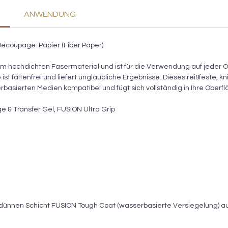
ANWENDUNG
ecoupage-Papier (Fiber Paper)
 hochdichten Fasermaterial und ist für die Verwendung auf jeder Ob
st faltenfrei und liefert unglaubliche Ergebnisse. Dieses reißfeste, kn
rbasierten Medien kompatibel und fügt sich vollständig in Ihre Oberf
 & Transfer Gel, FUSION Ultra Grip
er dünnen Schicht FUSION Tough Coat (wasserbasierte Versiegelung) a