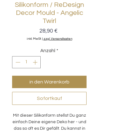
Silikonform / ReDesign
Decor Mould - Angelic
Twirl
Preis
28,90 €
inkl. MwSt.
|
zzgl. Versandkosten
Anzahl
*
in den Warenkorb
Sofortkauf
Mit dieser Silikonform stellst Du ganz
einfach Deine eigene Deko her - und
das so oft es Dir gefällt. Du kannst in
diese Formen alles einfüllen, was