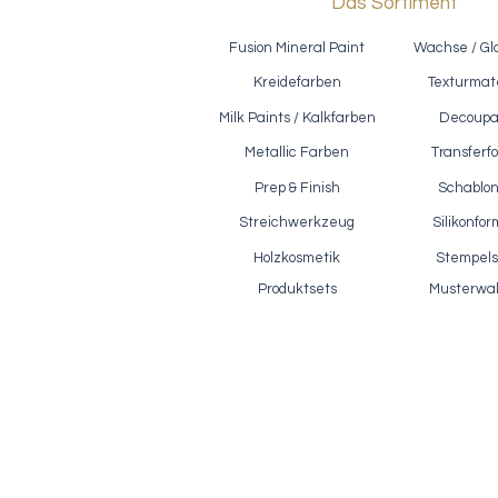
Das Sortiment
Fusion Mineral Paint
Wachse / Gl
Kreidefarben
Texturmate
Milk Paints / Kalkfarben
Decoup
Metallic Farben
Transferfo
Prep & Finish
Schablo
Reißlack / Polyvine - Crackle Glaze,
Ef
Schnellansicht
500ml
Streichwerkzeug
Silikonfo
Preis
28,90 €
Holzkosmetik
Stempels
inkl. MwSt.
|
zzgl. Versandkosten
Produktsets
Musterwa