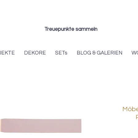
Treuepunkte sammeln
JEKTE
DEKORE
SETs
BLOG & GALERIEN
W
Möbel