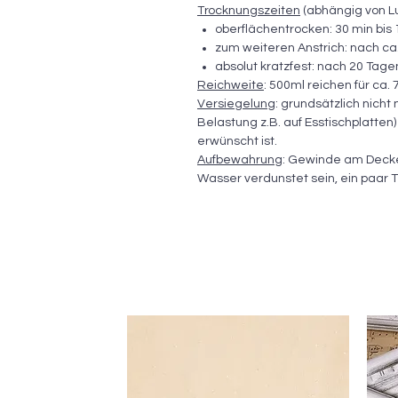
Trocknungszeiten
(abhängig von Luf
oberflächentrocken: 30 min bis
zum weiteren Anstrich: nach ca
absolut kratzfest: nach 20 Tage
Reichweite
: 500ml reichen für ca.
Versiegelung
: grundsätzlich nicht
Belastung z.B. auf Esstischplatte
erwünscht ist.
Aufbewahrung
: Gewinde am Deckel 
Wasser verdunstet sein, ein paar T