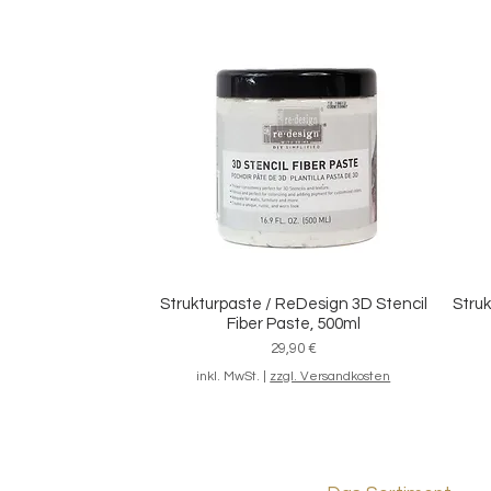
Malerband "Premium Masking Tape"
Set 
Schnellansicht
für saubere Kanten
Sale-Preis
ab
6,20 €
inkl. MwSt.
|
zzgl. Versandkosten
Strukturpaste / ReDesign 3D Stencil
Struk
Schnellansicht
Fiber Paste, 500ml
Preis
29,90 €
inkl. MwSt.
|
zzgl. Versandkosten