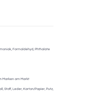
mmoniak, Formaldehyd, Phthalate
en Marken am Markt
l, Stoff, Leder, Karton/Papier, Putz,