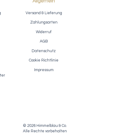
Allgemein
g
Versand & Lieferung
Zahlungsarten
Widerruf
AGB
Datenschutz
ion
Akzentlack / Fusion Antiquing Glaze
Schnellansicht
- Van Dyke Brown
Cookie Richtlinie
Sale-Preis
ab
7,40 €
Impressum
inkl. MwSt.
|
zzgl. Versandkosten
ter
© 2026 Himmelblau & Co.
Alle Rechte vorbehalten