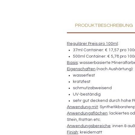
PRODUKTBESCHREIBUNG
Regulärer Preis pro 100ml
:
37ml Container: € 17,57 pro 10
500ml Container: € 5,78 pro 10
Basis
: wasserbasierte Mineralfar
Eigenschaften
(nach Aushärtung):
wasserfest
kratzfest
schmutzabweisend
UV-beständig
sehr gut deckend durch hohe P
Anwendung mit
: Synthetikborsten
Anwendungsflächen
: lackiertes o
Stein, Rattan etc.
Anwendungsbereiche
: innen & au
Finish
: kreidematt