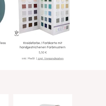
eless
Kreidefarbe / Farbkarte mit
Schnellansicht
handgestrichenen Farbmustern
Preis
5,50 €
inkl. MwSt.
|
zzgl. Versandkosten