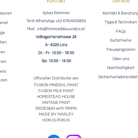
Kontakt
Service
Sylvia Rammer
asuren
Kontakt & Beratun
Tel & WhatsApp +43 676/4450655
Tipps & Techniken
rial
Mail:
info@himmelblauundco.at
FAQs
age
Volksgartenstrasse 24
Gutscheine
lien
A- 4020 Linz
Treueprogramm
nen
Di - Fr: 10:30 - 18:30
fektpaste / ReDesign - Glass
Einfärbbarer Akzentlack / Fus
Schnellansicht
Schnellansicht
Über uns
Bead Gel - Glasperlen Paste
Clear Glaze 250ml
Sa: 10:00 - 14:00
rmen
Preis
Preis
23,10 €
22,50 €
Nachhaltigkeit
ets
inkl. MwSt.
|
zzgl. Versandkosten
inkl. MwSt.
|
zzgl. Versandkosten
Sicherheitsdatenblät
Offizieller Distributor von
lzen
FUSION MIN
ER
AL
PAINT
FUSION MILK PAINT
HOMESTEAD HOUSE
VINTAGE PAINT
REDESIGN with PRIMA
MADE BY MARLEY
HOKUS POKUS