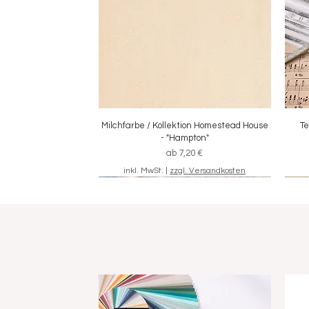
Milchfarbe / Kollektion Homestead House
Schnellansicht
Te
- "Hampton"
Sale-Preis
ab
7,20 €
inkl. MwSt.
|
zzgl. Versandkosten