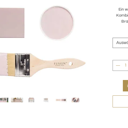
Ein w
Kombin
Bra
Ausw