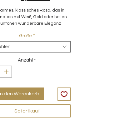
armes, klassisches Rosa, das in
ation mit Weiß, Gold oder hellen
untönen wunderbare Eleganz
entfaltet.
Größe
*
ählen
Anzahl
*
in den Warenkorb
Sofortkauf