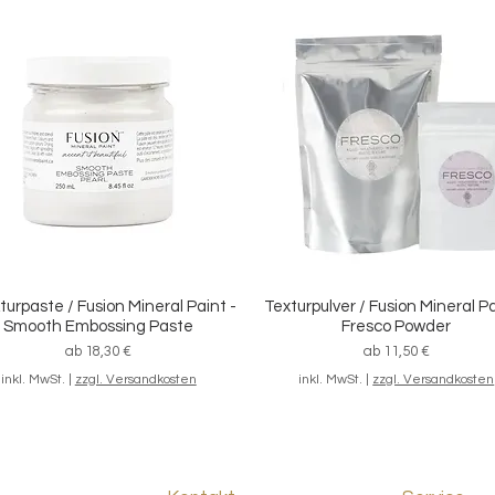
/ Streichset "Grundausstattung",
Schnellansicht
7-teilig
Standardpreis
Sale-Preis
46,20 €
39,80 €
inkl. MwSt.
|
zzgl. Versandkosten
turpaste / Fusion Mineral Paint -
Texturpulver / Fusion Mineral Pa
Schnellansicht
Schnellansicht
Smooth Embossing Paste
Fresco Powder
Sale-Preis
Sale-Preis
ab
18,30 €
ab
11,50 €
inkl. MwSt.
|
zzgl. Versandkosten
inkl. MwSt.
|
zzgl. Versandkosten