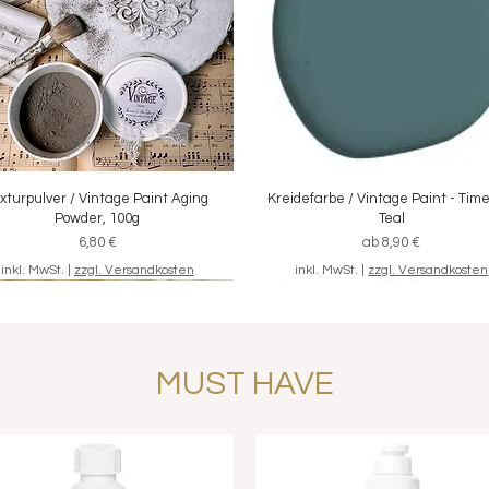
xturpulver / Vintage Paint Aging
Schnellansicht
Kreidefarbe / Vintage Paint - Tim
Schnellansicht
Powder, 100g
Teal
Preis
Sale-Preis
6,80 €
ab
8,90 €
inkl. MwSt.
|
zzgl. Versandkosten
inkl. MwSt.
|
zzgl. Versandkosten
MUST HAVE