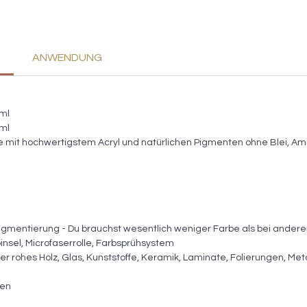
ANWENDUNG
0ml
0ml
be mit hochwertigstem Acryl und natürlichen Pigmenten ohne Blei, A
igmentierung - Du brauchst wesentlich weniger Farbe als bei ander
pinsel, Microfaserrolle, Farbsprühsystem
der rohes Holz, Glas, Kunststoffe, Keramik, Laminate, Folierungen, Metal
ßen