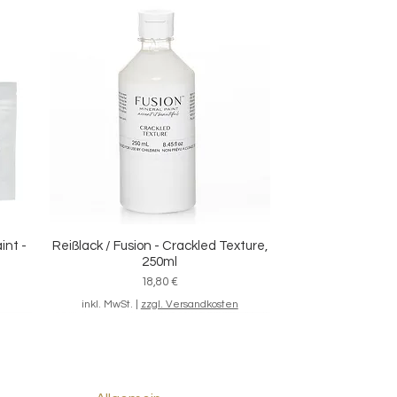
int -
Reißlack / Fusion - Crackled Texture,
Schnellansicht
250ml
Preis
18,80 €
inkl. MwSt.
|
zzgl. Versandkosten