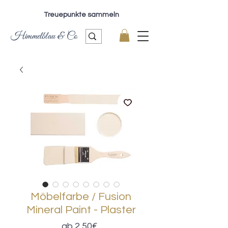
Treuepunkte sammeln
Himmelblau & Co
Möbelfarbe / Fusion
Mineral Paint - Plaster
Sale-
ab
2,50€