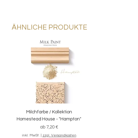
Größe
: 24mm x 50m
Eigenschaften:
Premiumqualität
ÄHNLICHE PRODUKTE
sorgt für scharfe Kanten
besonders leicht wieder
abziehbar - auch geeignet um
Tapeten abzukleben
Anwendungsbereiche
: Abkleben von
Oberflächen
Milchfarbe / Kollektion
Homestead House - "Hampton"
Sale-Preis
ab
7,20 €
inkl. MwSt.
|
zzgl. Versandkosten