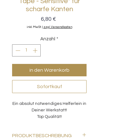
Tape - Sensitive" für
scharfe Kanten
Preis
6,80 €
inkl. MwSt.
|
zzgl. Versandkosten
Anzahl
*
in den Warenkorb
Sofortkauf
Ein absolut notwendiges Helferlein in
Deiner Werkstatt!
Top Qualität!
PRODUKTBESCHREIBUNG