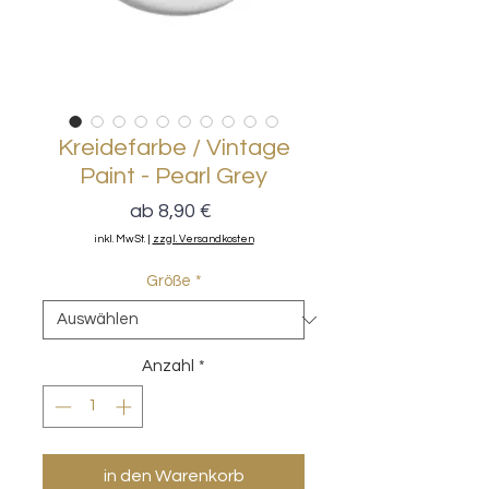
Kreidefarbe / Vintage
Paint - Pearl Grey
Sale-
ab
8,90 €
Preis
inkl. MwSt.
|
zzgl. Versandkosten
Größe
*
Anzahl
*
in den Warenkorb