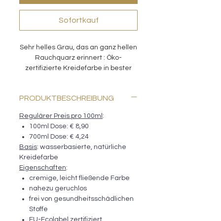
Sofortkauf
Sehr helles Grau, das an ganz hellen
Rauchquarz erinnert : Öko-
zertifizierte Kreidefarbe in bester
Qualität zum Streichen von Möbel,
Dekorgegenständen und Wänden.
PRODUKTBESCHREIBUNG
Ideal zum Verblenden von Farbe.
Regulärer Preis pro 100ml
:
100ml Dose: € 8,90
700ml Dose: € 4,24
Basis
: wasserbasierte, natürliche
Kreidefarbe
Eigenschaften
:
cremige, leicht fließende Farbe
nahezu geruchlos
frei von gesundheitsschädlichen
Stoffe
EU-Ecolabel zertifiziert