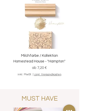
Milchfarbe / Kollektion
Homestead House - "Hampton"
Standardpreis
Sale-Preis
ab
7,20 €
inkl. MwSt.
|
zzgl. Versandkosten
MUST HAVE