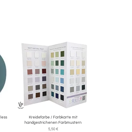
eless
Kreidefarbe / Farbkarte mit
Schnellansicht
handgestrichenen Farbmustern
Preis
5,50 €