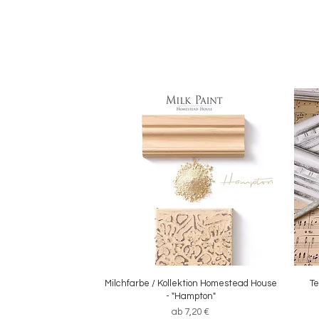
Milchfarbe / Kollektion Homestead House
Schnellansicht
Te
- "Hampton"
Sale-Preis
ab
7,20 €