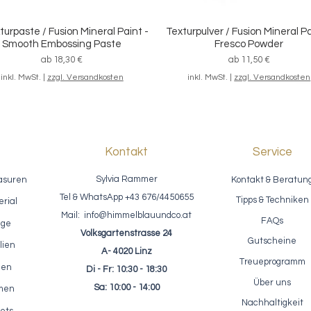
turpaste / Fusion Mineral Paint -
Texturpulver / Fusion Mineral Pa
Schnellansicht
Schnellansicht
Smooth Embossing Paste
Fresco Powder
Sale-Preis
Sale-Preis
ab
18,30 €
ab
11,50 €
inkl. MwSt.
|
zzgl. Versandkosten
inkl. MwSt.
|
zzgl. Versandkosten
Kontakt
Service
Sylvia Rammer
asuren
Kontakt & Beratun
Tel & WhatsApp +43 676/4450655
Tipps & Techniken
rial
Mail:
info@himmelblauundco.at
FAQs
age
Volksgartenstrasse 24
Gutscheine
lien
A- 4020 Linz
Treueprogramm
nen
Di - Fr: 10:30 - 18:30
fektpaste / ReDesign - Glass
Einfärbbarer Akzentlack / Fus
Schnellansicht
Schnellansicht
Über uns
Bead Gel - Glasperlen Paste
Clear Glaze 250ml
Sa: 10:00 - 14:00
rmen
Preis
Preis
23,10 €
22,50 €
Nachhaltigkeit