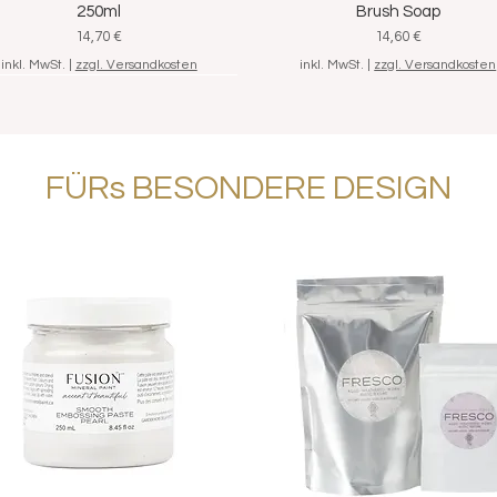
250ml
Brush Soap
Preis
Preis
14,70 €
14,60 €
inkl. MwSt.
|
zzgl. Versandkosten
inkl. MwSt.
|
zzgl. Versandkosten
FÜRs BESONDERE DESIGN
/ Streichset "Grundausstattung",
Schnellansicht
7-teilig
Standardpreis
Sale-Preis
46,20 €
39,80 €
inkl. MwSt.
|
zzgl. Versandkosten