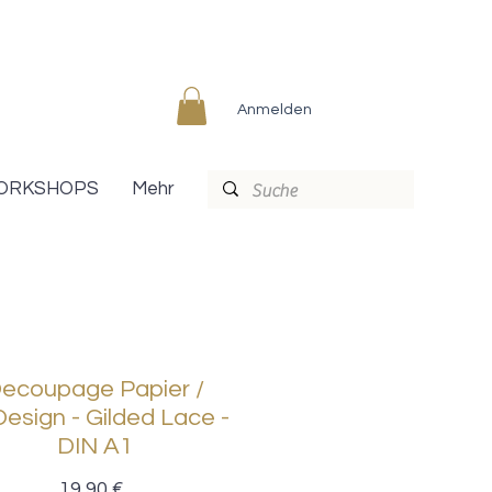
Anmelden
ORKSHOPS
Mehr
ecoupage Papier /
esign - Gilded Lace -
DIN A1
Preis
19,90 €