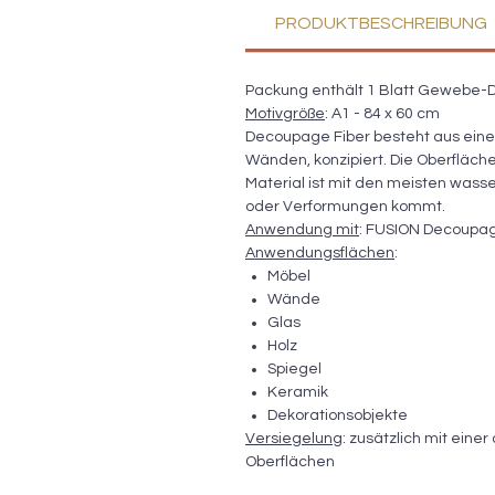
PRODUKTBESCHREIBUNG
Packung enthält 1 Blatt Gewebe-D
Motivgröße
: A1 - 84 x 60 cm
Decoupage Fiber besteht aus einem
Wänden, konzipiert. Die Oberfläche i
Material ist mit den meisten wasse
oder Verformungen kommt.
Anwendung mit
: FUSION Decoupage
Anwendungsflächen
:
Möbel
Wände
Glas
Holz
Spiegel
Keramik
Dekorationsobjekte
Versiegelung
: zusätzlich mit ein
Oberflächen