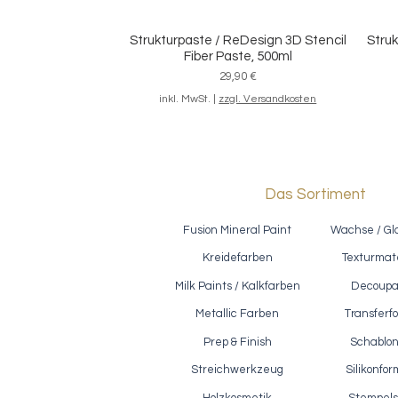
Strukturpaste / ReDesign 3D Stencil
Struk
Schnellansicht
Fiber Paste, 500ml
Preis
29,90 €
inkl. MwSt.
|
zzgl. Versandkosten
Das Sortiment
Fusion Mineral Paint
Wachse / Gl
Kreidefarben
Texturmate
Milk Paints / Kalkfarben
Decoup
Metallic Farben
Transferfo
Prep & Finish
Schablo
Reißlack / Polyvine - Crackle Glaze,
Ef
Schnellansicht
500ml
Streichwerkzeug
Silikonfo
Preis
28,90 €