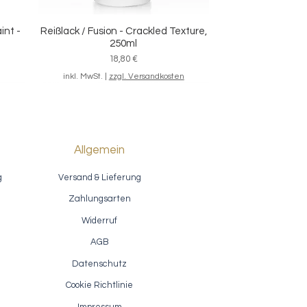
int -
Reißlack / Fusion - Crackled Texture,
Schnellansicht
250ml
Preis
18,80 €
inkl. MwSt.
|
zzgl. Versandkosten
Allgemein
g
Versand & Lieferung
Zahlungsarten
Widerruf
AGB
Datenschutz
ion
Akzentlack / Fusion Antiquing Glaze
Schnellansicht
- Van Dyke Brown
Cookie Richtlinie
Sale-Preis
ab
7,40 €