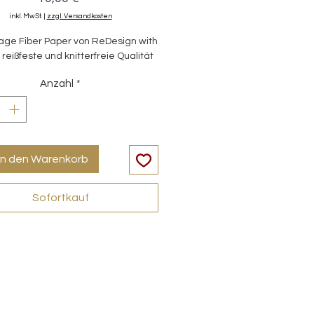
inkl. MwSt.
|
zzgl. Versandkosten
ge Fiber Paper von ReDesign with
 reißfeste und knitterfreie Qualität
Anzahl
*
in den Warenkorb
Sofortkauf