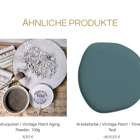
ÄHNLICHE PRODUKTE
xturpulver / Vintage Paint Aging
Schnellansicht
Kreidefarbe / Vintage Paint - Tim
Schnellansicht
Powder, 100g
Teal
Preis
Sale-Preis
6,80 €
ab
8,90 €