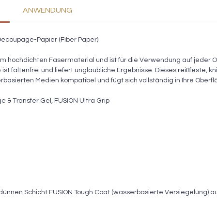
ANWENDUNG
ecoupage-Papier (Fiber Paper)
 hochdichten Fasermaterial und ist für die Verwendung auf jeder Ob
st faltenfrei und liefert unglaubliche Ergebnisse. Dieses reißfeste, kn
rbasierten Medien kompatibel und fügt sich vollständig in Ihre Oberf
 & Transfer Gel, FUSION Ultra Grip
er dünnen Schicht FUSION Tough Coat (wasserbasierte Versiegelung) a