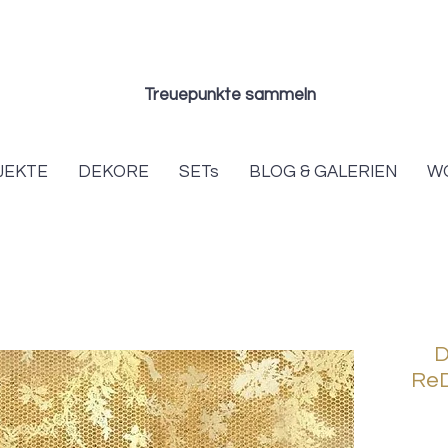
Treuepunkte sammeln
JEKTE
DEKORE
SETs
BLOG & GALERIEN
W
D
ReD