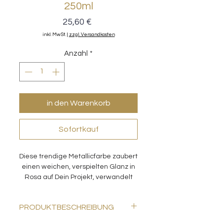
250ml
Preis
25,60 €
inkl. MwSt.
|
zzgl. Versandkosten
Anzahl
*
in den Warenkorb
Sofortkauf
Diese trendige Metallicfarbe zaubert
einen weichen, verspielten Glanz in
Rosa auf Dein Projekt, verwandelt
einen weißen Hintergrund,
aufgebracht mit einer tollen
PRODUKTBESCHREIBUNG
Schablone, in ein wahres Highlight
oder hebt Dekorelemente