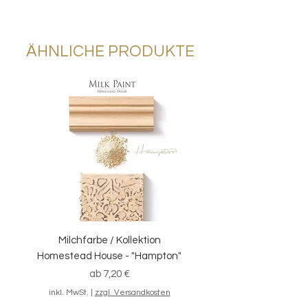
Verpackungseinheit
: 4 Stück
Größe
: 12 x 10 cm
Körnungen
: 60, 80, 100, 180
ÄHNLICHE PRODUKTE
Anwendungsbereiche
: Schleifen von
Oberflächen, Nivellieren von
Strukturen von getrockneter Farbe,
Distressing
Milchfarbe / Kollektion
Homestead House - "Hampton"
Sale-Preis
ab
7,20 €
inkl. MwSt.
|
zzgl. Versandkosten