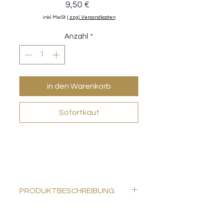
Preis
9,50 €
inkl. MwSt.
|
zzgl. Versandkosten
Anzahl
*
in den Warenkorb
Sofortkauf
PRODUKTBESCHREIBUNG
Rollenbügel für Farbrollen-Breite
18cm